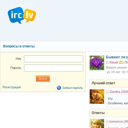
Вопросы и ответы
Бывают ли у
Ник
Klaudi
По
Вопрос решен
Пароль
19 лет
Лучший ответ
Регистрация
Забыл пароль
ZlumKa (202
Угу..
Особенно, ког
Ответы
konserva (40