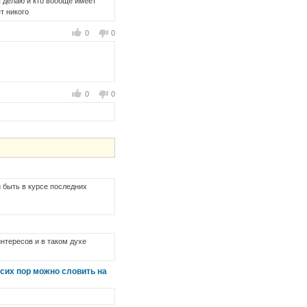
я делаю и кто вообще имеет
т никого
0
0
0
0
 быть в курсе последних
интересов и в таком духе
сих пор можно словить на