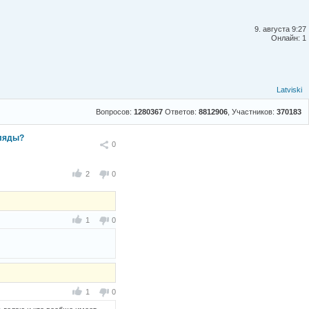
9. августа 9:27
Онлайн: 1
Latviski
Вопросов:
1280367
Ответов:
8812906
, Участников:
370183
гляды?
Поделиться
0
2
0
1
0
1
0