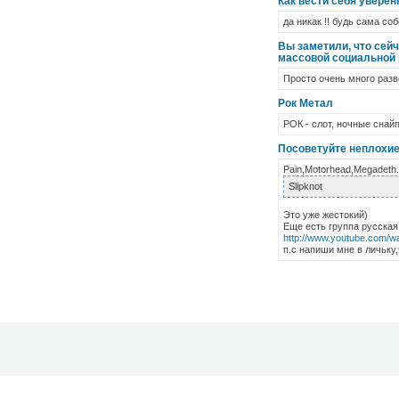
Как вести себя уверен
да никак !! будь сама соб
Вы заметили, что сей
массовой социальной 
Просто очень много разв
Рок Метал
РОК - слот, ночные снайп
Посоветуйте неплохие
Pain,Motorhead,Megadeth
Slipknot
Это уже жестокий)
Еще есть группа русская
http://www.youtube.com
п.с напиши мне в личьку