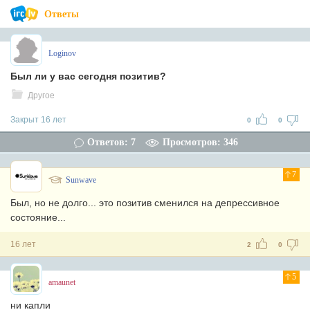
Ответы
Loginov
Был ли у вас сегодня позитив?
Другое
Закрыт 16 лет
0
0
Ответов: 7
Просмотров: 346
7
Sunwave
Был, но не долго... это позитив сменился на депрессивное
состояние...
16 лет
2
0
5
amaunet
ни капли