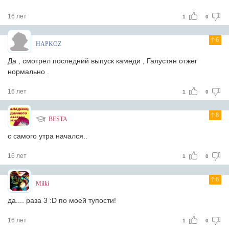
16 лет
1
0
6
HAPKOZ
Да , смотрел последний выпуск камеди , Галустян отжег
нормально .
16 лет
1
0
8
BESTA
с самого утра начался..
16 лет
1
0
6
Milki
да.... раза 3 :D по моей тупости!
16 лет
1
0