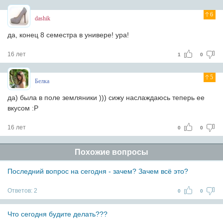
6
dashik
да, конец 8 семестра в универе! ура!
16 лет
1
0
5
Белка
да) была в поле земляники ))) сижу наслаждаюсь теперь ее
вкусом :P
16 лет
0
0
Похожие вопросы
Последний вопрос на сегодня - зачем? Зачем всё это?
Ответов:
2
0
0
Что сегодня будите делать???