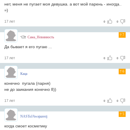
нет, меня не пугает моя девушка. а вот мой парень - иногда..
=)
17 лет
0
0
7
Сама_Невинность
Да бывает я его пугаю ...
17 лет
0
0
6
Каца
конечно пугала (парня)
не до заикания конечно 8))
17 лет
0
0
5
NASToJAwajazestj
когда смоет косметику