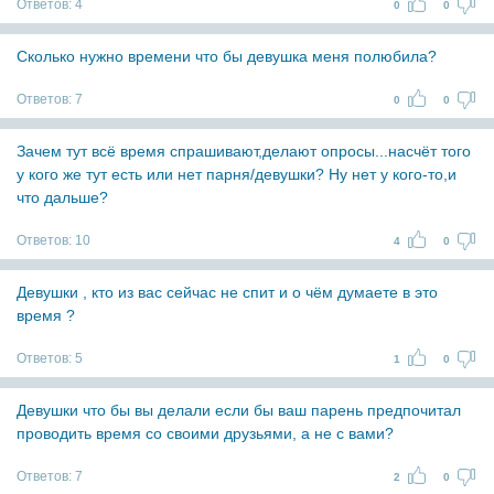
Ответов:
4
0
0
Сколько нужно времени что бы девушка меня полюбила?
Ответов:
7
0
0
Зачем тут всё время спрашивают,делают опросы...насчёт того
у кого же тут есть или нет парня/девушки? Ну нет у кого-то,и
что дальше?
Ответов:
10
4
0
Девушки , кто из вас сейчас не спит и о чём думаете в это
время ?
Ответов:
5
1
0
Девушки что бы вы делали если бы ваш парень предпочитал
проводить время со своими друзьями, а не с вами?
Ответов:
7
2
0