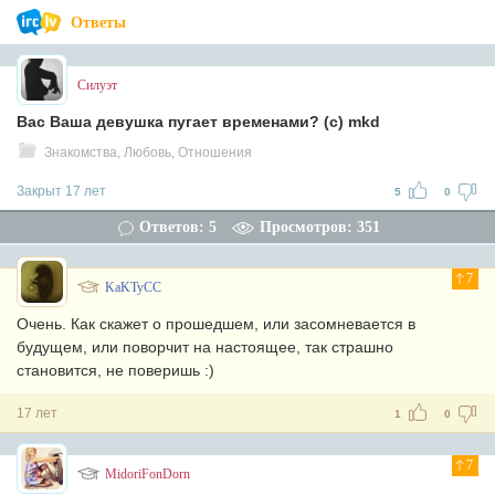
Ответы
Силуэт
Вас Ваша девушка пугает временами? (с) mkd
Знакомства, Любовь, Отношения
Закрыт 17 лет
5
0
Ответов: 5
Просмотров: 351
7
KaKTyCC
Очень. Как скажет о прошедшем, или засомневается в
будущем, или поворчит на настоящее, так страшно
становится, не поверишь :)
17 лет
1
0
7
MidoriFonDorn