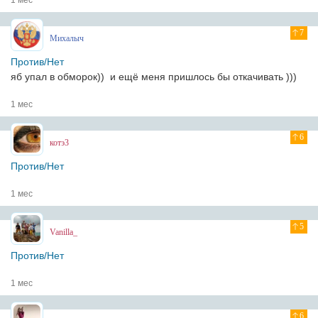
1 мес
7
Михалыч
Против/Нет
яб упал в обморок)) и ещё меня пришлось бы откачивать )))
1 мес
6
котэ3
Против/Нет
1 мес
5
Vanilla_
Против/Нет
1 мес
6