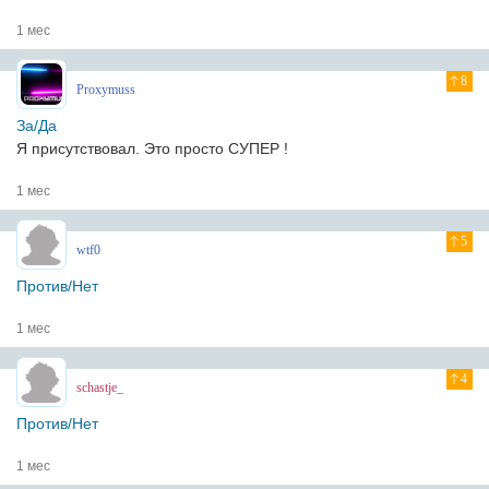
1 мес
8
Proxymuss
За/Да
Я присутствовал. Это просто СУПЕР !
1 мес
5
wtf0
Против/Нет
1 мес
4
schastje_
Против/Нет
1 мес