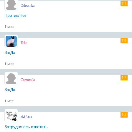
1
Odessitka
Против/Нет
1 мес
8
Tche
За/Да
1 мес
7
Camomila
За/Да
1 мес
5
aMAtus
Затрудняюсь ответить