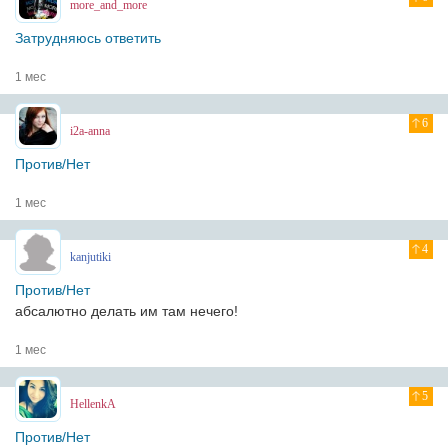
more_and_more
Затрудняюсь ответить
1 мес
6
i2a-anna
Против/Нет
1 мес
4
kanjutiki
Против/Нет
абсалютно делать им там нечего!
1 мес
5
HellenkA
Против/Нет