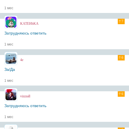
1 мес
7
KATEHbKA
Затрудняюсь ответить
1 мес
6
4e
За/Да
1 мес
6
vizzzall
Затрудняюсь ответить
1 мес