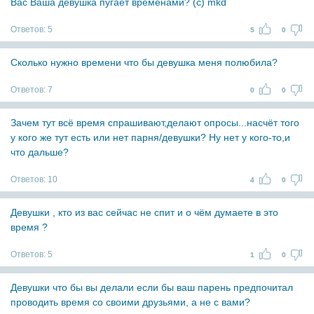
Вас Ваша девушка пугает временами? (с) mkd
Ответов:
5
5
0
Сколько нужно времени что бы девушка меня полюбила?
Ответов:
7
0
0
Зачем тут всё время спрашивают,делают опросы...насчёт того
у кого же тут есть или нет парня/девушки? Ну нет у кого-то,и
что дальше?
Ответов:
10
4
0
Девушки , кто из вас сейчас не спит и о чём думаете в это
время ?
Ответов:
5
1
0
Девушки что бы вы делали если бы ваш парень предпочитал
проводить время со своими друзьями, а не с вами?