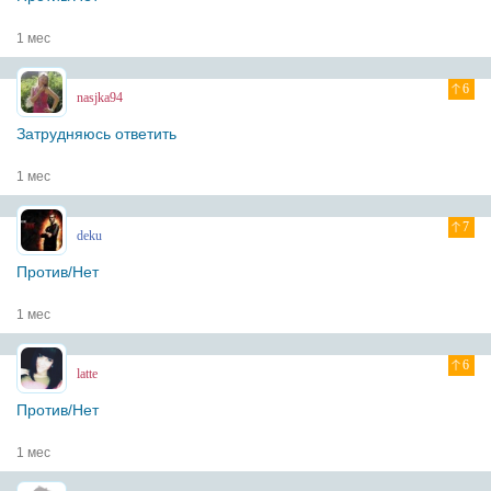
1 мес
6
nasjka94
Затрудняюсь ответить
1 мес
7
deku
Против/Нет
1 мес
6
latte
Против/Нет
1 мес