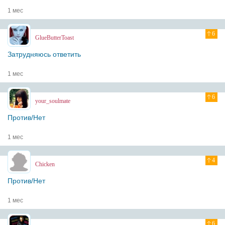
1 мес
6
GlueButterToast
Затрудняюсь ответить
1 мес
6
your_soulmate
Против/Нет
1 мес
4
Chicken
Против/Нет
1 мес
6