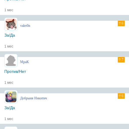
1 мес
6
valer0n
За/Да
1 мес
7
МраК
Против/Нет
1 мес
6
Добрыня Никитич
За/Да
1 мес