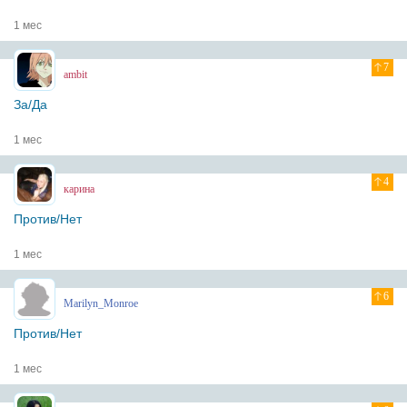
1 мес
7
ambit
За/Да
1 мес
4
карина
Против/Нет
1 мес
6
Marilyn_Monroe
Против/Нет
1 мес