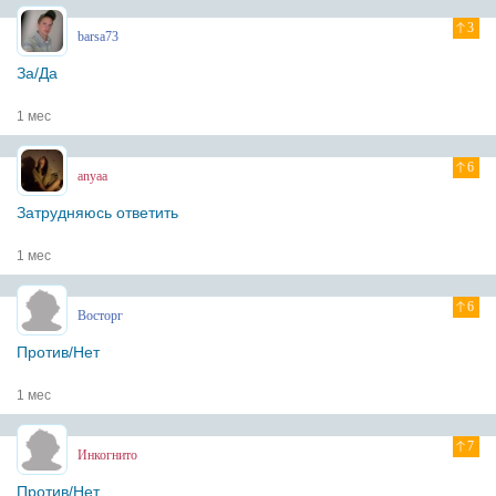
3
barsa73
За/Да
1 мес
6
anyaa
Затрудняюсь ответить
1 мес
6
Восторг
Против/Нет
1 мес
7
Инкогнито
Против/Нет