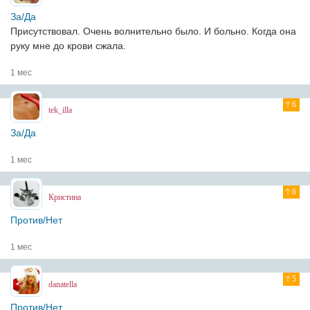
За/Да
Присутствовал. Очень волнительно было. И больно. Когда она
руку мне до крови сжала.
1 мес
6
tek_illa
За/Да
1 мес
6
Кристина
Против/Нет
1 мес
5
danatella
Против/Нет