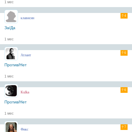
1 мес
4
клависин
За/Да
1 мес
6
Атлант
Против/Нет
1 мес
6
Kulka
Против/Нет
1 мес
7
Фикс