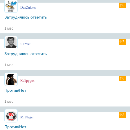
6
DanZukker
Затрудняюсь ответить
1 мес
7
ЯГУАР
Затрудняюсь ответить
1 мес
6
Kalipygos
Против/Нет
1 мес
8
Mr.Nagel
Против/Нет