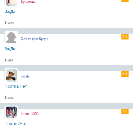
Брюнетка
За/Да
1 мес
6
Хельга фон Браун
За/Да
1 мес
4
rollala
Против/Нет
1 мес
6
limon4ik555
Против/Нет