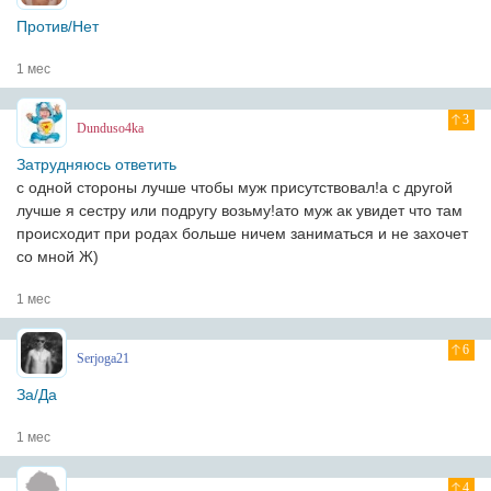
Против/Нет
1 мес
3
Dunduso4ka
Затрудняюсь ответить
с одной стороны лучше чтобы муж присутствовал!а с другой
лучше я сестру или подругу возьму!ато муж ак увидет что там
происходит при родах больше ничем заниматься и не захочет
со мной Ж)
1 мес
6
Serjoga21
За/Да
1 мес
4