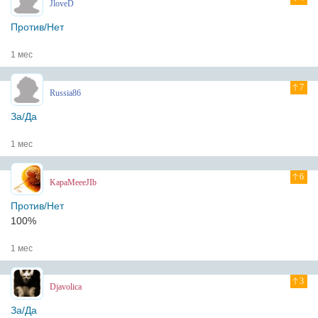
JloveD
Против/Нет
1 мес
7
Russia86
За/Да
1 мес
6
KapaMeeeJIb
Против/Нет
100%
1 мес
3
Djavolica
За/Да