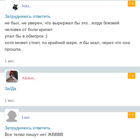
6
buka_
Затрудняюсь ответить
не был, не уверен, что вырержал бы это...когда близкий
человек от боли кричит.
упал бы в обморок :)
хотя может стоит, по крайней мере, я бы знал, через что она
прошла...
1 мес
6
Aliskoo_
За/Да
1 мес
6
Linel
Затрудняюсь ответить
Все телки пишут нет ЖВВВВ