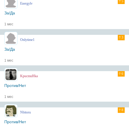
5
Energylv
За/Да
1 мес
3
Onlytime1
За/Да
1 мес
6
KpucmuHka
Против/Нет
1 мес
8
Nbitoru
Против/Нет