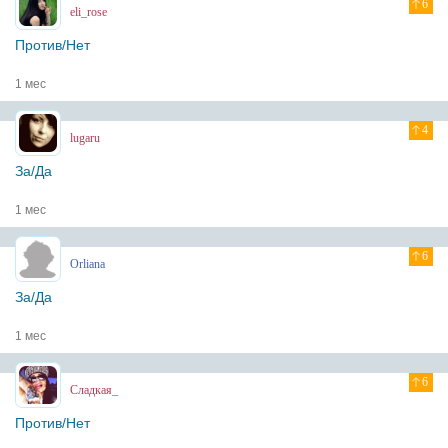
6
eli_rose
Против/Нет
1 мес
4
lugaru
За/Да
1 мес
6
Orliana
За/Да
1 мес
6
Сладкая_
Против/Нет