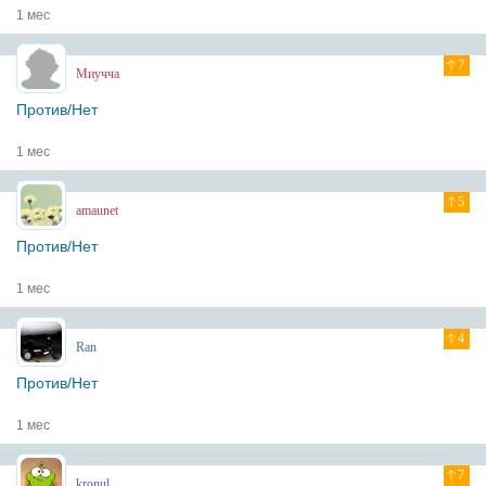
1 мес
7
Миучча
Против/Нет
1 мес
5
amaunet
Против/Нет
1 мес
4
Ran
Против/Нет
1 мес
7
kronul