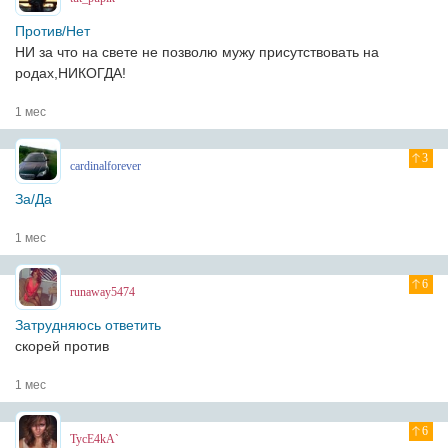
Против/Нет
НИ за что на свете не позволю мужу присутствовать на
родах,НИКОГДА!
1 мес
3
cardinalforever
За/Да
1 мес
6
runaway5474
Затрудняюсь ответить
скорей против
1 мес
6
TycE4kA`