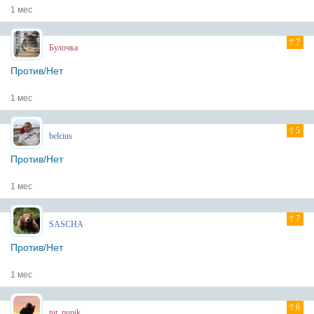
1 мес
7
Булочка
Против/Нет
1 мес
5
belcius
Против/Нет
1 мес
7
SASCHA
Против/Нет
1 мес
6
tut_pupik