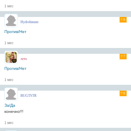
1 мес
6
Hydrohinum
Против/Нет
1 мес
7
лето
Против/Нет
1 мес
6
BUGTSTR
За/Да
конечно!!!
1 мес