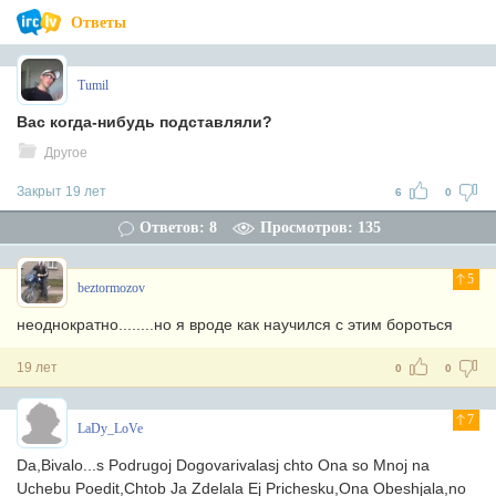
Ответы
Tumil
Вас когда-нибудь подставляли?
Другое
Закрыт 19 лет
6
0
Ответов: 8
Просмотров: 135
5
beztormozov
неоднократно........но я вроде как научился с этим бороться
19 лет
0
0
7
LaDy_LoVe
Da,Bivalo...s Podrugoj Dogovarivalasj chto Ona so Mnoj na
Uchebu Poedit,Chtob Ja Zdelala Ej Prichesku,Ona Obeshjala,no