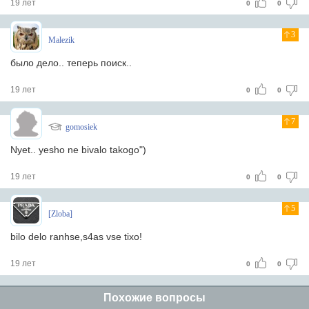
19 лет
0
0
3
Malezik
было дело.. теперь поиск..
19 лет
0
0
7
gomosiek
Nyet.. yesho ne bivalo takogo")
19 лет
0
0
5
[Zloba]
bilo delo ranhse,s4as vse tixo!
19 лет
0
0
Похожие вопросы