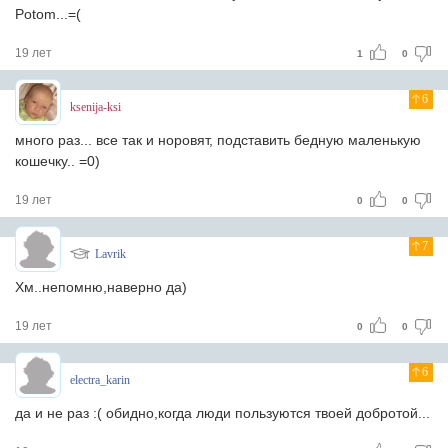
Potom...=(
19 лет
1
0
6
ksenija-ksi
много раз... все так и норовят, подставить бедную маленькую
кошечку.. =0)
19 лет
0
0
7
Lavrik
Хм..непомню,наверно да)
19 лет
0
0
6
electra_karin
да и не раз :( обидно,когда люди пользуются твоей добротой...