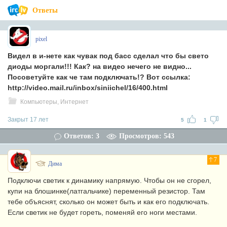
Ответы
pixel
Видел в и-нете как чувак под басс сделал что бы свето
диоды моргали!!! Как? на видео нечего не видно...
Посоветуйте как че там подключать!? Вот ссылка:
http://video.mail.ru/inbox/siniichel/16/400.html
Компьютеры, Интернет
Закрыт 17 лет
5
1
Ответов: 3
Просмотров: 543
7
Дима
Подключи светик к динамику напрямую. Чтобы он не сгорел,
купи на блошинке(латгальчике) переменный резистор. Там
тебе объяснят, сколько он может быть и как его подключать.
Если светик не будет гореть, поменяй его ноги местами.