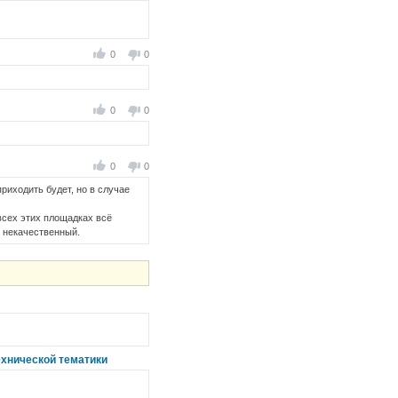
0
0
0
0
0
0
риходить будет, но в случае
всех этих площадках всё
т некачественный.
ехнической тематики