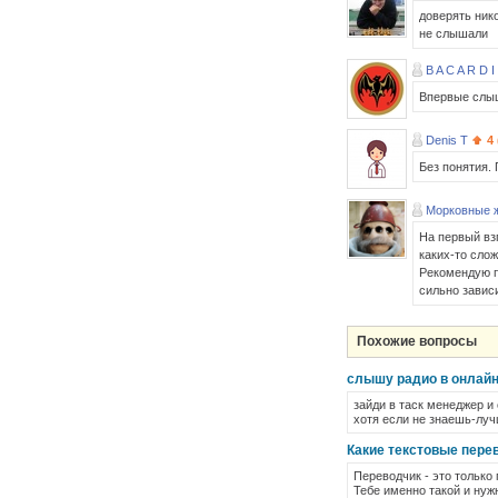
доверять ник
не слышали
B A C A R D I
Впервые слыш
Denis T
4 
Без понятия.
Морковные 
На первый взг
каких-то сло
Рекомендую п
сильно зависи
Похожие вопросы
слышу радио в онлайне
зайди в таск менеджер и
хотя если не знаешь-луч
Какие текстовые пере
Переводчик - это только
Тебе именно такой и нуж