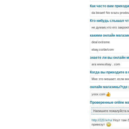
Как часто вам приход
da bivaet! No srazu prodo
Кто нибудь слышал чт
не думаю,что его закрою
какими онлайн магази
deal extreme
ebay.co/de/com
знаете ли вы онлайн м
ага www.ebay . com
Когда вы приходите в
Мне это мешает. если мн
онлайн магазины?где я
yoox.com
Проверенные online м
Напишите пожалуйста м
http://220.lv/ru/
Ноут там б
привезут