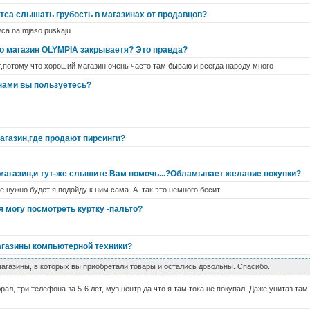
итса слышать грубость в магазинах от продавцов?
vca na mjaso puskaju
о магазин OLYMPIA закрываетя? Это правда?
т,потому что хороший магазин очень часто там бываю и всегда народу много
нами вы пользуетесь?
агазин,где продают пирсинги?
 магазин,и тут-же слышите Вам помочь...?Обламывает желание покупки?
е нужно будет я подойду к ним сама. А так это немного бесит.
 могу посмотреть куртку -пальто?
агазины компьютерной техники?
агазины, в которых вы приобретали товары и остались довольны. Спасибо.
рал, три телефона за 5-6 лет, муз центр да что я там тока не покупал. Даже унитаз та