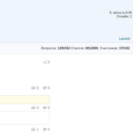
6. августа 9:46
Онлайн: 1
Latviski
Вопросов:
1280362
Ответов:
8812889
, Участников:
370182
Поделиться
0
0
0
3
0
1
0