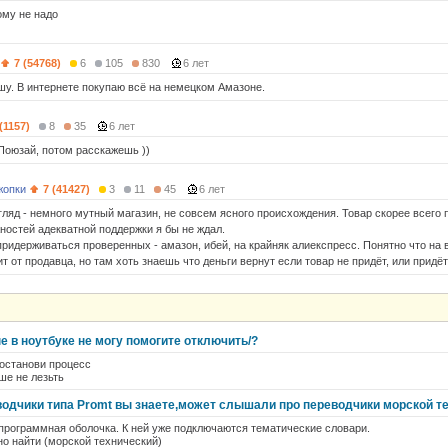
ому не надо
7 (54768)
6
105
830
6 лет
у. В интернете покупаю всё на немецком Амазоне.
(1157)
8
35
6 лет
 Поюзай, потом расскажешь ))
жопки
7 (41427)
3
11
45
6 лет
ляд - немного мутный магазин, не совсем ясного происхождения. Товар скорее всего п
жностей адекватной поддержки я бы не ждал.
ридерживаться проверенных - амазон, ибей, на крайняк алиекспресс. Понятно что на 
т от продавца, но там хоть знаешь что деньги вернут если товар не придёт, или придё
 в ноутбуке не могу помогите отключить/?
 останови процесс
ше не лезьть
водчики типа Promt вы знаете,может слышали про переводчики морской т
 программная оболочка. К ней уже подключаются тематические словари.
но найти (морской технический)