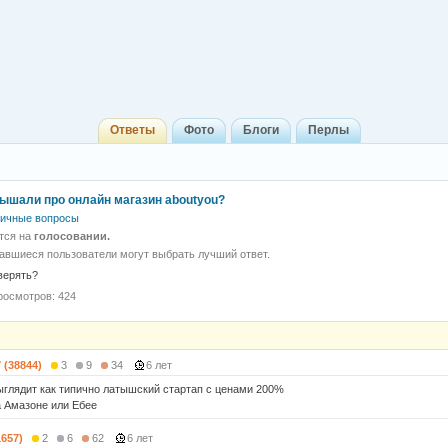
Ответы
Фото
Блоги
Перлы
лышали про онлайн магазин aboutyou?
ичные вопросы
тся на
голосовании.
авшиеся пользователи могут выбрать лучший ответ.
верять?
росмотров: 424
7 (38844)
3
9
34
6 лет
ыглядит как типично латышский стартап с ценами 200%
 Амазоне или Ебее
1657)
2
6
62
6 лет