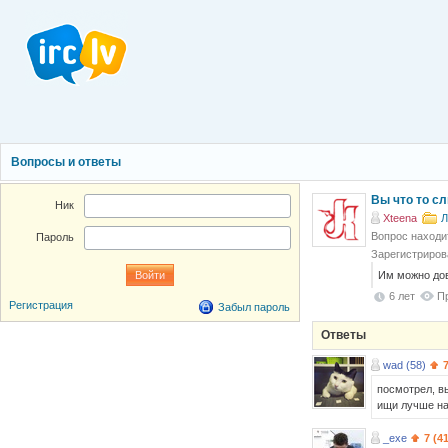
Вопросы и ответы
Вы что то с
Ник
Xteena
Л
Вопрос находи
Пароль
Зарегистриров
Им можно до
6 лет
П
Регистрация
Забыл пароль
Ответы
wad (58)
посмотрел, в
ищи лучше на
_exe
7 (4