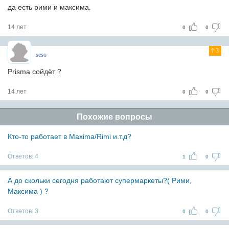
да есть рими и максима.
14 лет
0
0
3
seso
Prisma сойдёт ?
14 лет
0
0
Похожие вопросы
Кто-то работает в Maxima/Rimi и.т.д?
Ответов:
4
1
0
А до скольки сегодня работают супермаркеты?( Рими,
Максима ) ?
Ответов:
3
0
0