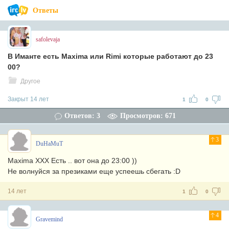
Ответы
safolevaja
В Иманте есть Maxima или Rimi которые работают до 23
00?
Другое
Закрыт 14 лет
1
0
Ответов: 3
Просмотров: 671
3
DuHaMuT
Maxima XXX Есть .. вот она до 23:00 ))
Не волнуйся за презиками еще успеешь сбегать :D
14 лет
1
0
4
Gravemind