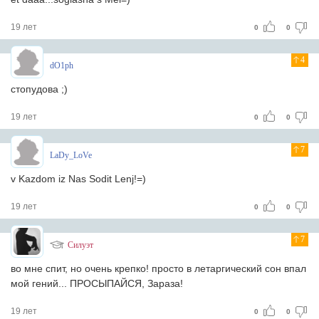
19 лет
0
0
4
dO1ph
стопудова ;)
19 лет
0
0
7
LaDy_LoVe
v Kazdom iz Nas Sodit Lenj!=)
19 лет
0
0
7
Силуэт
во мне спит, но очень крепко! просто в летаргический сон впал
мой гений... ПРОСЫПАЙСЯ, Зараза!
19 лет
0
0