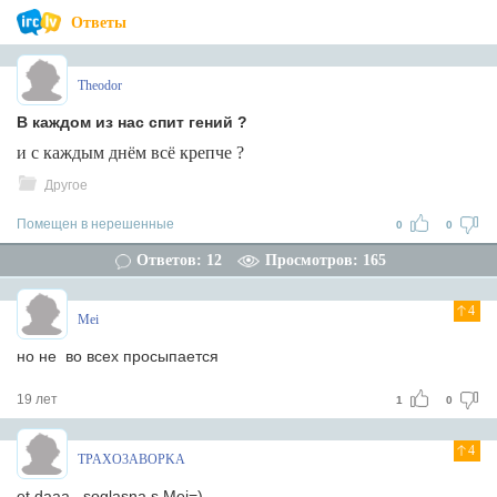
Ответы
Theodor
В каждом из нас спит гений ?
и с каждым днём всё крепче ?
Другое
Помещен в нерешенные
0
0
Ответов: 12
Просмотров: 165
4
Mei
но не во всех просыпается
19 лет
1
0
4
TPAXO3ABOPKA
et daaa...soglasna s Mei=)