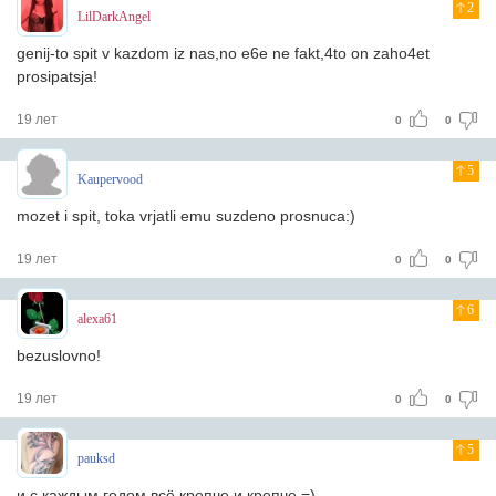
2
LilDarkAngel
genij-to spit v kazdom iz nas,no e6e ne fakt,4to on zaho4et
prosipatsja!
19 лет
0
0
5
Kaupervood
mozet i spit, toka vrjatli emu suzdeno prosnuca:)
19 лет
0
0
6
alexa61
bezuslovno!
19 лет
0
0
5
pauksd
и с каждым годом всё крепче и крепче =)