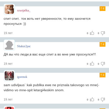
4
xrustja6ka_
спит спит.. ток воть нет уверенности, то ему захочется
проснуться :))
19 лет
0
0
4
Shakur2pac
ДА вы что люди,в вас еще спит а во мне уже проснулся!!!
19 лет
0
0
4
igorenok
sam udivljaus` kak publika ewe ne priznala takovogo vo mne(-
vidimo vo mne-spit letargi4eskim snom.
19 лет
0
0