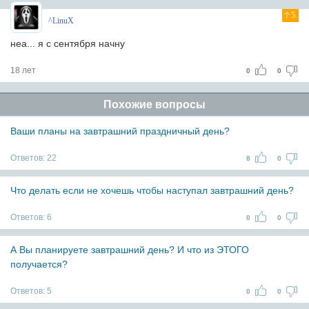
5
^LinuX
неа... я с сентября начну
18 лет
0
0
Похожие вопросы
Ваши планы на завтрашний праздничный день?
Ответов:
22
8
0
Что делать если не хочешь чтобы наступал завтрашний день?
Ответов:
6
0
0
А Вы планируете завтрашний день? И что из ЭТОГО
получается?
Ответов:
5
0
0