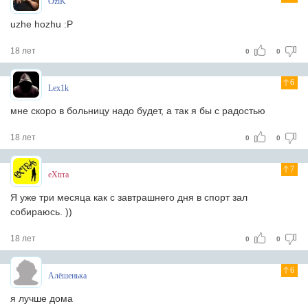
OziK
uzhe hozhu :P
18 лет
0
0
6
Lex1k
мне скоро в больницу надо будет, а так я бы с радостью
18 лет
0
0
7
eXtrra
Я уже три месяца как с завтрашнего дня в спорт зал
собираюсь. ))
18 лет
0
0
6
Алёшенька
я лучше дома