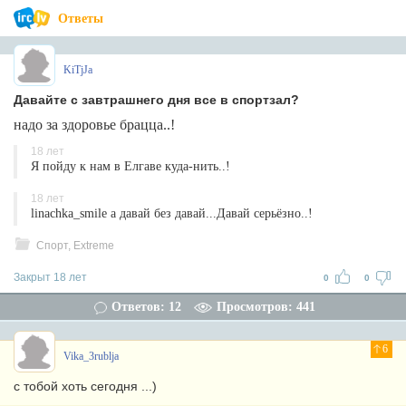
Ответы
KiTjJa
Давайте с завтрашнего дня все в спортзал?
надо за здоровье брацца..!
18 лет
Я пойду к нам в Елгаве куда-нить..!
18 лет
linachka_smile а давай без давай...Давай серьёзно..!
Спорт, Extreme
Закрыт 18 лет
0
0
Ответов: 12
Просмотров: 441
6
Vika_3rublja
с тобой хоть сегодня ...)