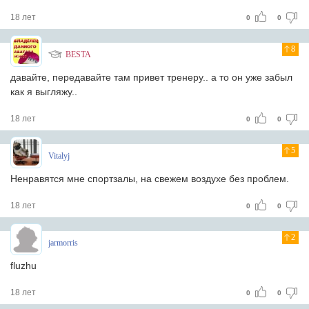
18 лет
0
0
8
BESTA
давайте, передавайте там привет тренеру.. а то он уже забыл
как я выгляжу..
18 лет
0
0
5
Vitalyj
Ненравятся мне спортзалы, на свежем воздухе без проблем.
18 лет
0
0
2
jarmorris
fluzhu
18 лет
0
0