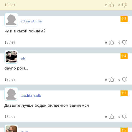
18 лет
2
0
5
exCrazyAnimal
ну и в какой пойдём?
18 лет
0
0
4
edy
davno pora..
18 лет
0
0
7
linachka_smile
Давайте лучше бодди билденгом займёмся
18 лет
0
0
5