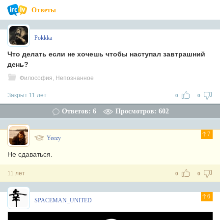
Ответы
Pokkka
Что делать если не хочешь чтобы наступал завтрашний
день?
Философия, Непознанное
Закрыт 11 лет
0
0
Ответов: 6
Просмотров: 602
7
Yeezy
Не сдаваться.
11 лет
0
0
6
SPACEMAN_UNITED