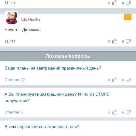
11 лет
0
0
7
ШалОпайКа
Нечего . Дилемма
11 лет
0
0
Похожие вопросы
Ваши планы на завтрашний праздничный день?
Ответов:
22
8
0
А Вы планируете завтрашний день? И что из ЭТОГО
получается?
Ответов:
5
0
0
В чем перспектива завтрашнего дня?