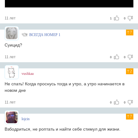
11 лет
1
0
7
ВСЕГДА НОМЕР 1
Суицид?
11 лет
0
0
2
vushkaa
Не спать! Когда проснусь тогда и утро, а утро начинается в
новом дне
11 лет
0
0
7
lojcin
Взбодриться, не роптать и найти себе стимул для жизни.