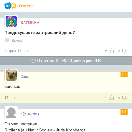
Ответы
KATEHbKA
Предвкушаете завтрашний день?
Другое
Закрыт 17 лет
2
0
Ответов: 6
Просмотров: 440
5
Omni
ещё как
17 лет
1
0
8
munkss
Он уже наступил
Rītdiena jau klāt ir Šodien - Juris Kronbergs