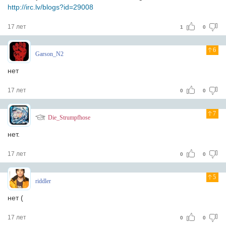
http://irc.lv/blogs?id=29008
17 лет
1
0
6
Garson_N2
нет
17 лет
0
0
7
Die_Strumpfhose
нет.
17 лет
0
0
5
riddler
нет (
17 лет
0
0