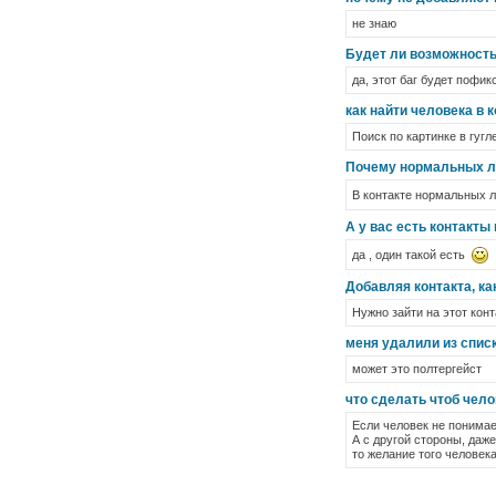
не знаю
Будет ли возможность
да, этот баг будет пофи
как найти человека в 
Поиск по картинке в гугле
Почему нормальных люд
В контакте нормальных 
А у вас есть контакты
да , один такой есть
Добавляя контакта, ка
Нужно зайти на этот конт
меня удалили из списк
может это полтергейст
что сделать чтоб чел
Если человек не понимает
А с другой стороны, даже
то желание того человека