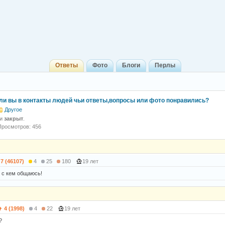
Ответы
Фото
Блоги
Перлы
ли вы в контакты людей чьи ответы,вопросы или фото понравились?
Другое
 и
закрыт
.
Просмотров: 456
7 (46107)
4
25
180
19 лет
, с кем общаюсь!
4 (1998)
4
22
19 лет
?