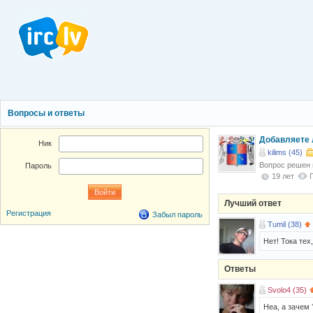
Вопросы и ответы
Добавляете 
Ник
kilims (45)
Вопрос решен
Пароль
19 лет
Лучший ответ
Регистрация
Забыл пароль
Tumil (38)
Нет! Тока тех
Ответы
Svolo4 (35)
Неа, а зачем 