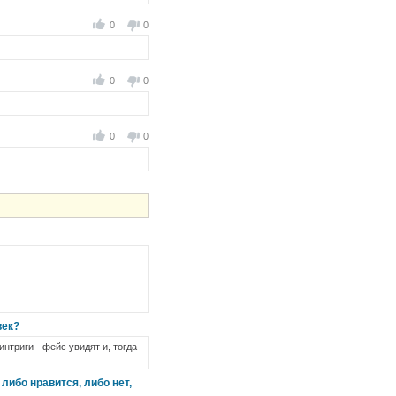
0
0
0
0
0
0
век?
интриги - фейс увидят и, тогда
ибо нравится, либо нет,