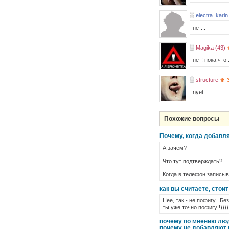
electra_karin
нет...
Magika (43)
нет! пока что 
structure
nyet
Похожие вопросы
Почему, когда добавля
А зачем?
Что тут подтверждать?
Когда в телефон записыв
как вы считаете, стои
Нее, так - не пофигу.. Б
ты уже точно пофигу!!)))))
почему по мнению люд
почему не добавляют 