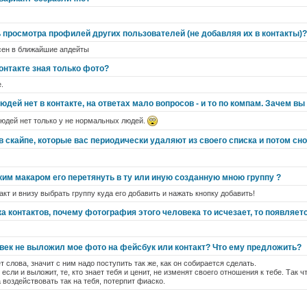
 просмотра профилей других пользователей (не добавляя их в контакты)?
ксен в ближайшие апдейты
контакте зная только фото?
.
ей нет в контакте, на ответах мало вопросов - и то по компам. Зачем вы 
людей нет только у не нормальных людей.
 в скайпе, которые вас периодически удаляют из своего списка и потом с
ким макаром его перетянуть в ту или иную созданную мною группу ?
акт и внизу выбрать группу куда его добавить и нажать кнопку добавить!
а контактов, почему фотография этого человека то исчезает, то появляет
овек не выложил мое фото на фейсбук или контакт? Что ему предложить?
 слова, значит с ним надо поступить так же, как он собирается сделать.
 если и выложит, те, кто знает тебя и ценит, не изменят своего отношения к тебе. Так 
 воздействовать так на тебя, потерпит фиаско.