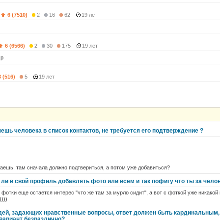
6 (7510)
2
16
62
19 лет
6 (6566)
2
30
175
19 лет
:р
3 (516)
5
19 лет
ешь человека в список контактов, не требуется его подтверждение ?
аешь, там сначала должно подтвериться, а потом уже добавиться?
т ли в свой профиль добавлять фото или всем и так пофигу что ты за чело
ез фотки еще остается интерес "что же там за мурло сидит", а вот с фоткой уже никакой 
)))
ей, задающих нравственные вопросы, ответ должен быть кардинальным, л
вариант безразлично?