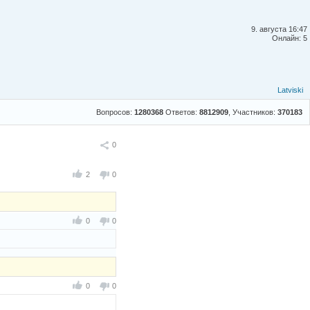
9. августа 16:47
Онлайн: 5
Latviski
Вопросов:
1280368
Ответов:
8812909
, Участников:
370183
Поделиться
0
2
0
0
0
0
0