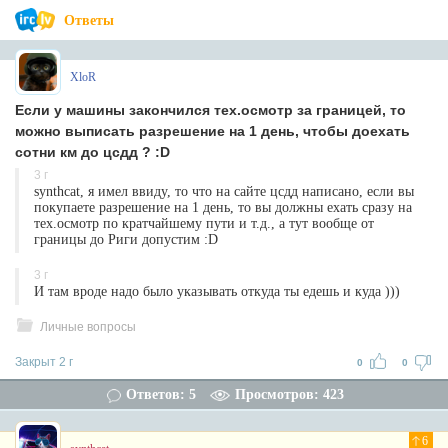
Ответы
XloR
Если у машины закончился тех.осмотр за границей, то
можно выписать разрешение на 1 день, чтобы доехать
сотни км до цсдд ? :D
3 г
synthcat, я имел ввиду, то что на сайте цсдд написано, если вы
покупаете разрешение на 1 день, то вы должны ехать сразу на
тех.осмотр по кратчайшему пути и т.д., а тут вообще от
границы до Риги допустим :D
3 г
И там вроде надо было указывать откуда ты едешь и куда )))
Личные вопросы
Закрыт 2 г
0
0
Ответов: 5
Просмотров: 423
6