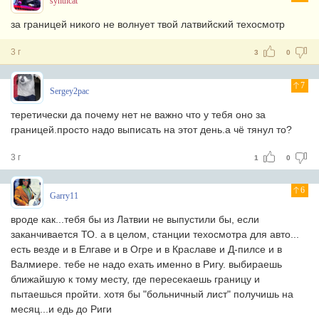
synthcat
за границей никого не волнует твой латвийский техосмотр
3 г
3
0
7
Sergey2pac
теретически да почему нет не важно что у тебя оно за
границей.просто надо выписать на этот день.а чё тянул то?
3 г
1
0
6
Garry11
вроде как...тебя бы из Латвии не выпустили бы, если
заканчивается ТО. а в целом, станции техосмотра для авто...
есть везде и в Елгаве и в Огре и в Краславе и Д-пилсе и в
Валмиере. тебе не надо ехать именно в Ригу. выбираешь
ближайшую к тому месту, где пересекаешь границу и
пытаешься пройти. хотя бы "больничный лист" получишь на
месяц...и едь до Риги