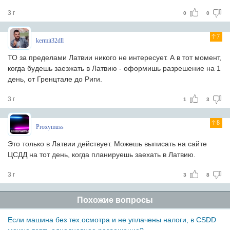
3 г
0
0
7
kermit32dll
ТО за пределами Латвии никого не интересует. А в тот момент,
когда будешь заезжать в Латвию - оформишь разрешение на 1
день, от Гренцтале до Риги.
3 г
1
3
8
Proxymuss
Это только в Латвии действует. Можешь выписать на сайте
ЦСДД на тот день, когда планируешь заехать в Латвию.
3 г
3
8
Похожие вопросы
Если машина без тех.осмотра и не уплачены налоги, в CSDD