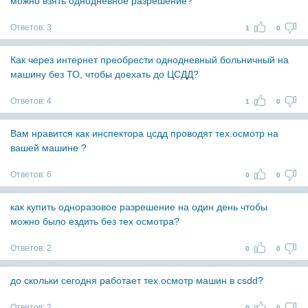
можно взять однодневное разрешение?
Ответов:
3
1
0
Как через интернет преобрести однодневный больничный на
машину без ТО, чтобы доехать до ЦСДД?
Ответов:
4
1
0
Вам нравится как инспектора цсдд проводят тех.осмотр на
вашей машине ?
Ответов:
6
0
0
как купить одноразовое разрешение на один день чтобы
можно было ездить без тех осмотра?
Ответов:
2
0
0
до скольки сегодня работает тех.осмотр машин в csdd?
Ответов:
2
0
0