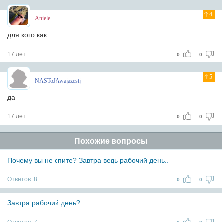
4
Aniele
для кого как
17 лет
0
0
5
NASToJAwajazestj
да
17 лет
0
0
Похожие вопросы
Почему вы не спите? Завтра ведь рабочий день..
Ответов:
8
0
0
Завтра рабочий день?