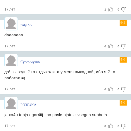
17 лет
1
0
4
pulja777
daaaaaaa
17 лет
0
0
6
Супер мужик
да! вы ведь 2-го отдыхали. а у меня выходной, ибо я 2-го
работал =)
17 лет
0
0
6
PO3O4KA
ja xo4u tebja ogor4itj...no posle pjatnici vsegda subbota
17 лет
0
0