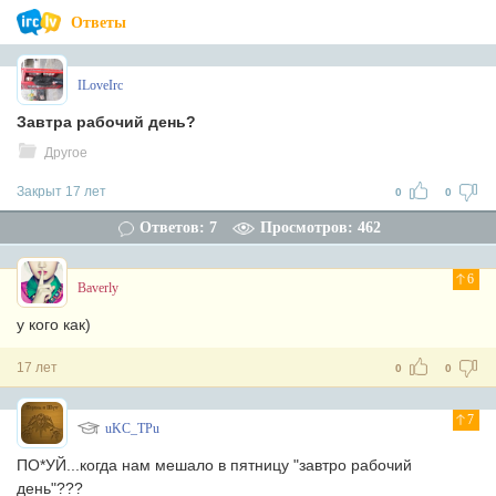
Ответы
ILoveIrc
Завтра рабочий день?
Другое
Закрыт 17 лет
0
0
Ответов: 7
Просмотров: 462
6
Baverly
у кого как)
17 лет
0
0
7
uKC_TPu
ПО*УЙ...когда нам мешало в пятницу "завтро рабочий
день"???