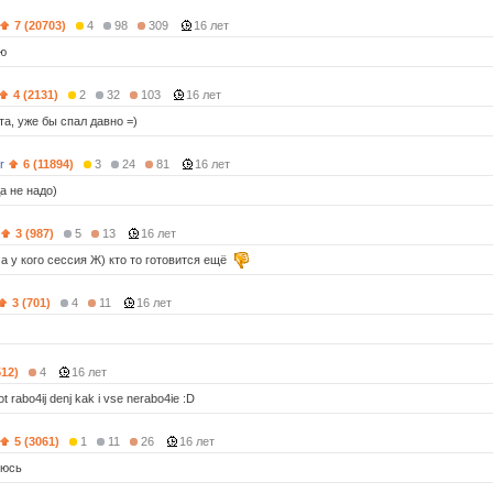
7 (20703)
4
98
309
16 лет
аю
4 (2131)
2
32
103
16 лет
а, уже бы спал давно =)
r
6 (11894)
3
24
81
16 лет
а не надо)
3 (987)
5
13
16 лет
 а у кого сессия Ж) кто то готовится ещё
3 (701)
4
11
16 лет
512)
4
16 лет
 rabo4ij denj kak i vse nerabo4ie :D
5 (3061)
1
11
26
16 лет
оюсь