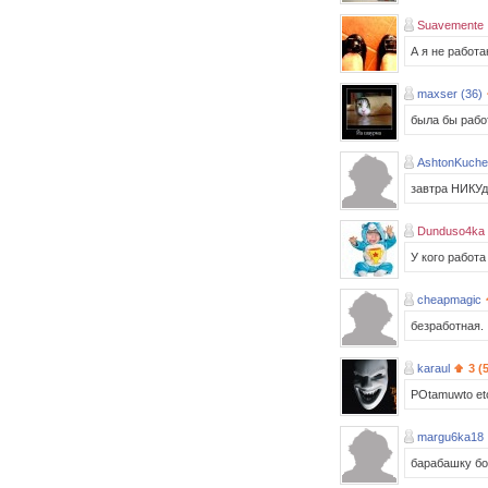
Suavemente
А я не работ
maxser (36)
была бы работ
AshtonKuche
завтра НИКУд
Dunduso4ka
У кого работа
cheapmagic
безработная.
karaul
3 (
POtamuwto etot
margu6ka18
барабашку б