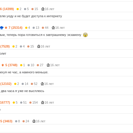
6 (14399)
2
5
15
16 лет
елю уеду и не будет доступа к интернету
7 (25314)
4
13
44
16 лет
ьм, теперь пора готовиться к завтрашнему экзамену
 (7528)
2
4
15
16 лет
олит
)
5 (3748)
1
10
27
16 лет
ихуя не час, а намного меньше.
 (12102)
2
14
52
16 лет
а два часа я уже не высплюсь
(16777)
5
51
154
16 лет
е
5 (3463)
8
24
16 лет