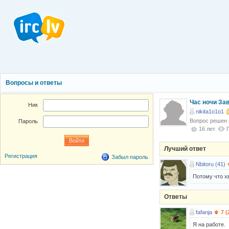
Вопросы и ответы
Час ночи За
Ник
nikita1o1o1
Вопрос решен
Пароль
16 лет
Лучший ответ
Регистрация
Забыл пароль
Nbitoru (41)
Потому что хв
Ответы
fafanja
7 (
Я на работе.