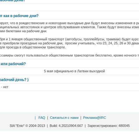
рабочий день?
т как в рабочие дни?
ирует, что в рождественские и новогодние выходные дни будут внесены изменения в 
иципальных автостоянок и центров обслуживания клиентов. Также будут внесены изм
и билетами на рабочие дни.
екабря и 1 января общественный транспорт (автобусы, троллейбусы, трамваи) будет ку
е приобрели проездные на рабочие дни, просим учитывать, что 23, 24, 25, 26 и 30 де
для проезда в общественном транспорте.
ассажиры смогут пользоваться общественным транспортом бесплатно, кроме ночного 
 или рабочий?
5 мая официально в Латвии выходной
рабочий день? )
 - нет
|
FAQ
|
Связаться с нами
|
Реклама@IRC
SIA "Enio" © 2004-2013 | Build: 4.20210904.667 | Зарегистрировано: 480045