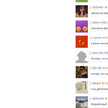
TycE4kA`
завтра на нед
future-t (36)
смотрела фил
Lorenzo
6
у меня нога б
Sad_Shit (43
Потому, что н
AIS (38)
6
потому что з
Aliyash
6 
я на дипломк
darkstone
безработный