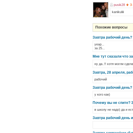
pusik28
3 
kanikuliii
Похожие вопросы
Завтра рабочий день?
yeap...
за 25...
Мне тут сказали что з
ну да..!! хотя могли сде
Завтра, 28 апреля, ра
рабочий
Завтра рабочий день?
у кого как)
Почему вы не спите? З
в школу не надо) да и ест
Завтра рабочий день 