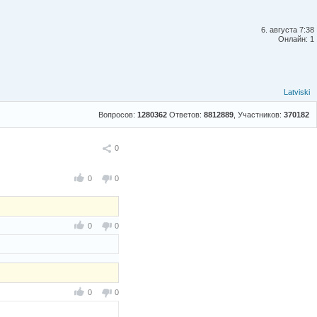
6. августа 7:38
Онлайн: 1
Latviski
Вопросов:
1280362
Ответов:
8812889
, Участников:
370182
Поделиться
0
0
0
0
0
0
0