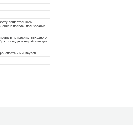
работу общественного
енения в порядок пользования
рсировать по графику выходного
кабря проездные на рабочие дни
транспорта и минибусов.