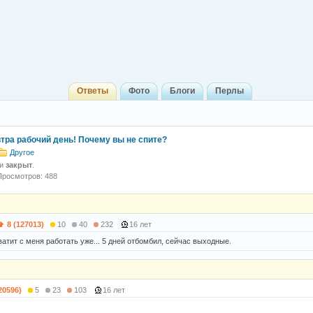
Ответы
Фото
Блоги
Перлы
втра рабочий день! Почему вы не спите?
Другое
 и
закрыт
.
Просмотров: 488
8 (127013)
10
40
232
16 лет
атит с меня работать уже... 5 дней отбомбил, сейчас выходные.
20596)
5
23
103
16 лет