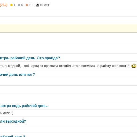
(762)
1
6
19
16 лет
автра- рабочий день. Это правда?
лать выходной, чтоб народ от празника отощёл, ато с похмела на работу не в понт..!!
бочий день или нет?
автра ведь рабочий день..
ь дела :)
или выходной?