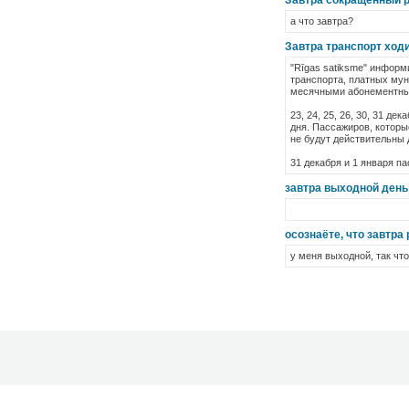
Завтра сокращённый 
а что завтра?
Завтра транспорт ходи
"Rīgas satiksme" информ
транспорта, платных мун
месячными абонементным
23, 24, 25, 26, 30, 31 д
дня. Пассажиров, которы
не будут действительны 
31 декабря и 1 января п
завтра выходной день
осознаёте, что завтра 
у меня выходной, так что