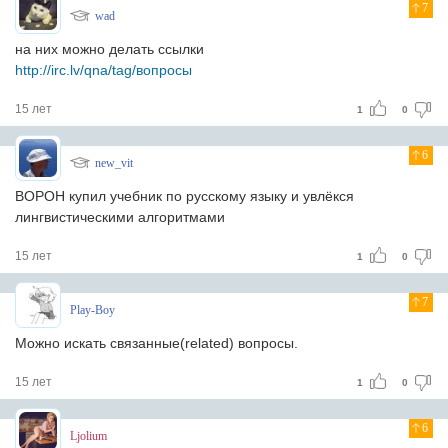
7
wad
на них можно делать ссылки
http://irc.lv/qna/tag/вопросы
15 лет
1
0
6
new_vit
ВОРОН купил учебник по русскому языку и увлёкся
лингвистическими алгоритмами
15 лет
1
0
7
Play-Boy
Можно искать связанные(related) вопросы.
15 лет
1
0
6
Ljolium