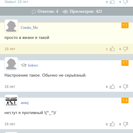
Закрыт 18 лет
0
0
Ответов: 4
Просмотров: 421
5
Cmoku_Mo
просто в жизни я такой
18 лет
1
0
7
kokocc
Настроение такое. Обычно не серьёзный.
18 лет
0
0
4
aminj
нет,тут я противный \(^_^)/
18 лет
0
0