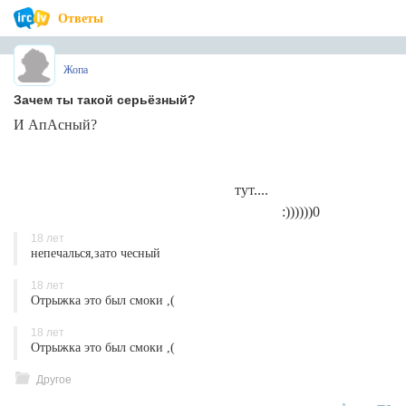
Ответы
Жопа
Зачем ты такой серьёзный?
И АпАсный?
тут....
:))))))0
18 лет
непечалься,зато чесный
18 лет
Отрыжка это был смоки ,(
18 лет
Отрыжка это был смоки ,(
Другое