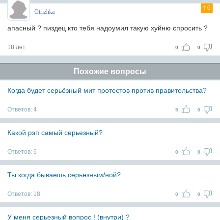
6
Otrizhka
апасный ? пиздец кто тебя надоумил такую хуйню спросить ?
18 лет
0
0
Похожие вопросы
Когда будет серьёзный мит протестов против правительства?
Ответов:
4
5
0
Какой рэп самый серьезный?
Ответов:
6
0
0
Ты когда бываешь серьезным/ной?
Ответов:
18
0
0
У меня серьезный вопрос ! (внутри) ?