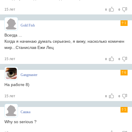
15 лет
0
0
1
Gold Fish
Всегда ...
Когда я начинаю думать серьезно, я вижу, насколько комичен
мир...Станислав Ежи Лец
15 лет
0
0
6
Gangmaster
На работе 8)
15 лет
0
0
5
Сашка
Why so serious ?