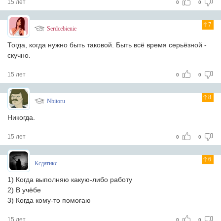
15 лет
0
0
7
Serdcebienie
Тогда, когда нужно быть таковой. Быть всё время серьёзной -
скучно.
15 лет
0
0
8
Nbitoru
Никогда.
15 лет
0
0
6
Ксдатикс
1) Когда выполняю какую-либо работу
2) В учёбе
3) Когда кому-то помогаю
15 лет
0
0