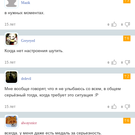
3
Mazik
в нужных моментах.
15 лет
0
0
6
Greyeyed
Когда нет настроения шутить.
15 лет
0
0
2
drdevil
Мне вообще говорят, что я не улыбаюсь со всем, в общем
серьёзный тогда, когда требует это ситуация :P
15 лет
0
0
6
alwaysnice
всегда. у меня даже есть медаль за серьезность.