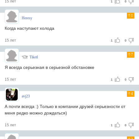
15 лет
1
0
1
Heresy
Когда наступают холода
15 лет
1
0
7
Tiketl
Я всегда серьезная в серьезной обстановке
15 лет
1
0
4
avj23
А почти всегда :) Только в компании друзей серьезности от
меня редко можно дождаться)
15 лет
1
0