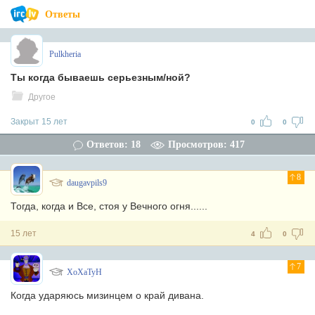
Ответы
Pulkheria
Ты когда бываешь серьезным/ной?
Другое
Закрыт 15 лет
0
0
Ответов: 18
Просмотров: 417
8
daugavpils9
Тогда, когда и Все, стоя у Вечного огня......
15 лет
4
0
7
XoXaTyH
Когда ударяюсь мизинцем о край дивана.