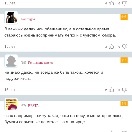
15 лет
4
0
6
Kalipygos
В важных делах или обещаниях, а в остальное время
стараюсь жизнь воспринимать легко и с чувством юмора.
15 лет
3
0
7
Permanent-master
не знаю даже.. не всегда же быть такой.. хочется и
подурачится..
15 лет
2
0
8
BESTA
счас например.. сижу такая, очки на носу, в монитор пялюсь,
бумаги серьезные на столе... а я на ирце..