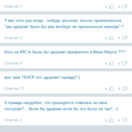
Ответов:
7
1
0
У вас хоть раз когда - нибудь засыпая, мысль промелькнула
"как здорово было бы уже вообще не просыпаться никогда" ?
Ответов:
9
4
0
Кого на IRC.lv было бы здорово превратить в Мики Мауса ???
Ответов:
8
6
0
все таки ТЕАТР-это здорово! правда?:)
Ответов:
17
0
0
А правда неудобно, что приходится отвечать за свои
поступки?... было бы здорово если бы это было не так? :-)
Ответов:
3
2
0