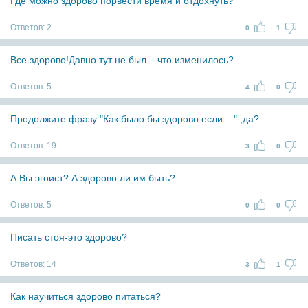
Где можно здорово порвести время и отдохнуть?
Ответов:
2
0
1
Все здорово!Давно тут не был....что изменилось?
Ответов:
5
4
0
Продолжите фразу "Как было бы здорово если ..." ,да?
Ответов:
19
3
0
А Вы эгоист? А здорово ли им быть?
Ответов:
5
0
0
Писать стоя-это здорово?
Ответов:
14
3
1
Как научиться здорово питаться?