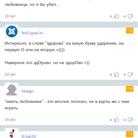
любовници, но я бы убил...
19 лет
0
0
6
9ed11ppasc3w
Интересно, в слове "здорово" на какую букву ударение, на
первую О или на вторую =))))
Наверное это здОрово, но не здорОво =))
19 лет
0
0
4
Stranger
"иметь любовника" - это вполне логично, не в карты же с ним
играть.
19 лет
0
0
4
KAnkAH