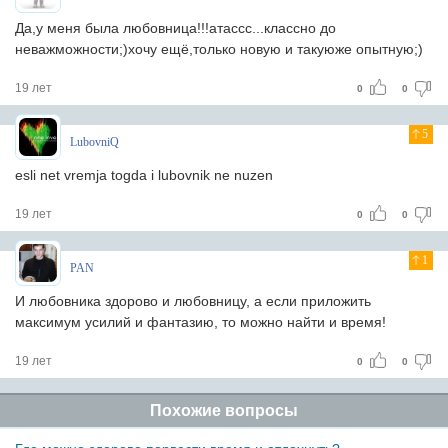
Да,у меня была любовница!!!атассс...классно до
неважможности;)хочу ещё,только новую и такуюже опытную;)
19 лет
0
0
5
LubovniQ
esli net vremja togda i lubovnik ne nuzen
19 лет
0
0
1
PAN
И любовника здорово и любовницу, а если приложить
максимум усилий и фантазию, то можно найти и время!
19 лет
0
0
Похожие вопросы