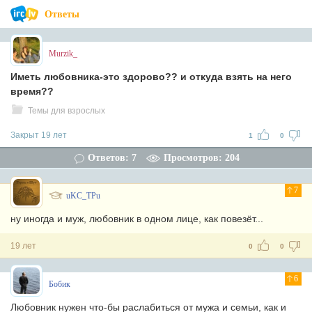
Ответы
Murzik_
Иметь любовника-это здорово?? и откуда взять на него
время??
Темы для взрослых
Закрыт 19 лет
1
0
Ответов: 7
Просмотров: 204
7
uKC_TPu
ну иногда и муж, любовник в одном лице, как повезёт...
19 лет
0
0
6
Бобик
Любовник нужен что-бы раслабиться от мужа и семьи, как и