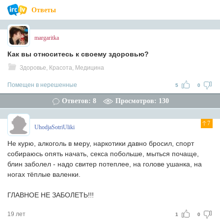
Ответы
margaritka
Как вы относитесь к своему здоровью?
Здоровье, Красота, Медицина
Помещен в нерешенные
5
0
Ответов: 8
Просмотров: 130
7
UhodjaSotriUliki
Не курю, алкоголь в меру, наркотики давно бросил, спорт
собираюсь опять начать, секса побольше, мыться почаще,
блин заболел - надо свитер потеплее, на голове ушанка, на
ногах тёплые валенки.
ГЛАВНОЕ НЕ ЗАБОЛЕТЬ!!!
19 лет
1
0