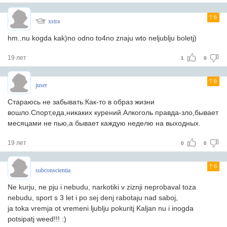
6
xstra
hm..nu kogda kak)no odno to4no znaju wto neljublju boletj)
19 лет
1
0
6
juser
Стараюсь не забывать.Как-то в образ жизни
вошло.Спорт,еда,никаких курений.Алкоголь правда-зло,бывает
месяцами не пью,а бывает каждую неделю на выходных.
19 лет
0
0
6
subconscientia
Ne kurju, ne pju i nebudu, narkotiki v ziznji neprobaval toza
nebudu, sport s 3 let i po sej denj rabotaju nad saboj,
ja toka vremja ot vremeni ljublju pokuritj Kaljan nu i inogda
potsipatj weed!!! :)