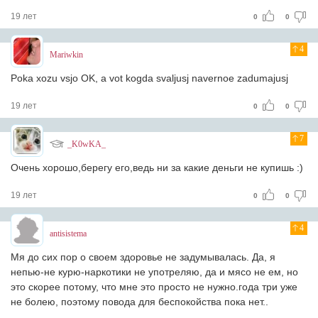
19 лет
0
0
4
Mariwkin
Poka xozu vsjo OK, a vot kogda svaljusj navernoe zadumajusj
19 лет
0
0
7
_K0wKA_
Очень хорошо,берегу его,ведь ни за какие деньги не купишь :)
19 лет
0
0
4
antisistema
Мя до сих пор о своем здоровье не задумывалась. Да, я
непью-не курю-наркотики не употреляю, да и мясо не ем, но
это скорее потому, что мне это просто не нужно.года три уже
не болею, поэтому повода для беспокойства пока нет..