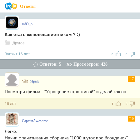
Ответы
mfO_o
Как стать женоненавистником ? :)
Другое
Закрыт 16 лет
0
0
Ответов: 5
Просмотров: 428
7
МраК
Посмотри фильм - "Укрощение строптивой" и делай как он.
16 лет
1
0
6
CaptainAwesome
Легко.
Начни с зачитывания сборника "1000 шуток про блондинок"