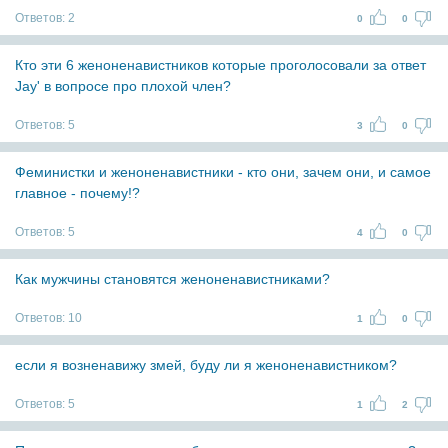
Ответов:
2
0
0
Кто эти 6 женоненавистников которые проголосовали за ответ
Jay' в вопросе про плохой член?
Ответов:
5
3
0
Феминистки и женоненавистники - кто они, зачем они, и самое
главное - почему!?
Ответов:
5
4
0
Как мужчины становятся женоненавистниками?
Ответов:
10
1
0
если я возненавижу змей, буду ли я женоненавистником?
Ответов:
5
1
2