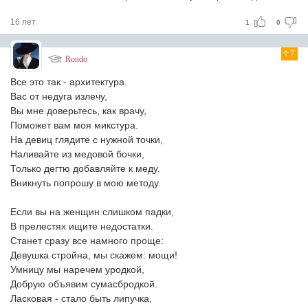
16 лет
1
0
7
Rondo
Все это так - архитектура.
Вас от недуга излечу,
Вы мне доверьтесь, как врачу,
Поможет вам моя микстура.
На девиц глядите с нужной точки,
Наливайте из медовой бочки,
Только дегтю добавляйте к меду.
Вникнуть попрошу в мою методу.
Если вы на женщин слишком падки,
В прелестях ищите недостатки.
Станет сразу все намного проще:
Девушка стройна, мы скажем: мощи!
Умницу мы наречем уродкой,
Добрую объявим сумасбродкой.
Ласковая - стало быть липучка,