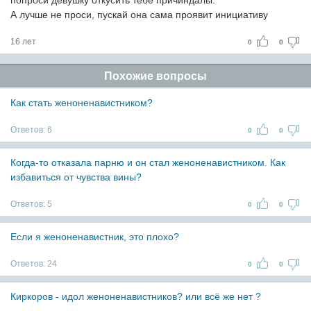
попроси девушку откусить тебе причиндалы.
А лучше не проси, пускай она сама проявит инициативу
16 лет
0
0
Похожие вопросы
Как стать женоненавистником?
Ответов:
6
0
0
Когда-то отказала парню и он стал женоненавистником. Как
избавиться от чувства вины?
Ответов:
5
0
0
Если я женоненавистник, это плохо?
Ответов:
24
0
0
Киркоров - идол женоненавистников? или всё же нет ?