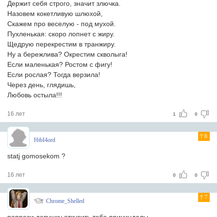
Держит себя строго, значит злючка.
Назовем кокетливую шлюхой,
Скажем про веселую - под мухой.
Пухленькая: скоро лопнет с жиру.
Щедрую перекрестим в транжиру.
Ну а бережлива? Окрестим скволыга!
Если маленькая? Ростом с фигу!
Если рослая? Тогда верзила!
Через день, глядишь,
Любовь остыла!!!
16 лет
1
0
6
HtbI4ord
statj gomosekom ?
16 лет
0
0
7
Chrome_Shelled