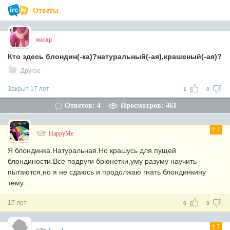
Ответы
маляр
Кто здесь блондин(-ка)?натуральный(-ая),крашеный(-ая)?
Другое
Закрыт 17 лет
1
0
Ответов: 4
Просмотров: 461
7
HappyMe
Я блондинка.Натуральная.Но крашусь для пущей
блондиности.Все подруги брюнетки,уму разуму научить
пытаются,но я не сдаюсь и продолжаю гнать блондинкину
тему...
17 лет
0
0
7