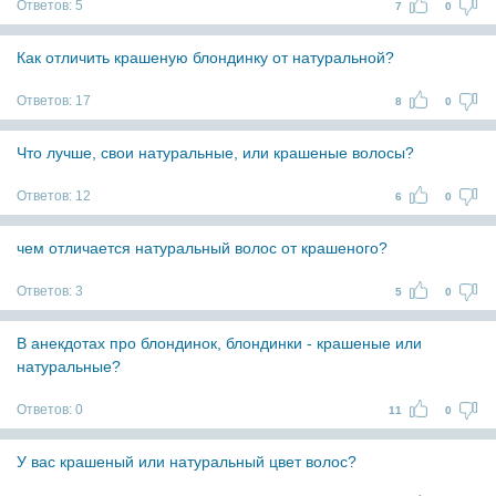
Ответов:
5
7
0
Как отличить крашеную блондинку от натуральной?
Ответов:
17
8
0
Что лучше, свои натуральные, или крашеные волосы?
Ответов:
12
6
0
чем отличается натуральный волос от крашеного?
Ответов:
3
5
0
В анекдотах про блондинок, блондинки - крашеные или
натуральные?
Ответов:
0
11
0
У вас крашеный или натуральный цвет волос?