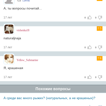
Lavrik
А, ты вопросы почитай...
17 лет
0
0
5
vishenka18
naturaljnaja
17 лет
0
0
6
Yellow_Submarine
Я, крашеная
17 лет
0
0
Похожие вопросы
А среди вас много рыжих? (натуральных, а не крашеных)?