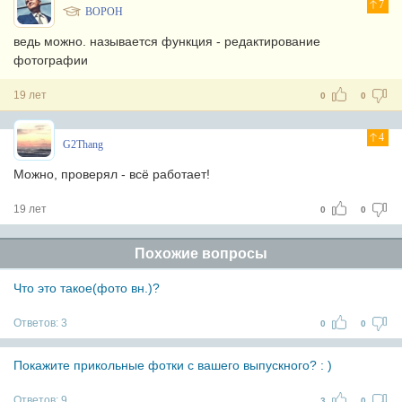
7
BOPOH
ведь можно. называется функция - редактирование
фотографии
19 лет
0
0
4
G2Thang
Можно, проверял - всё работает!
19 лет
0
0
Похожие вопросы
Что это такое(фото вн.)?
Ответов:
3
0
0
Покажите прикольные фотки с вашего выпускного? : )
Ответов:
9
3
0