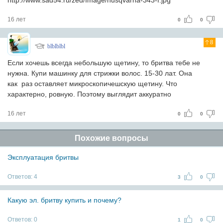
http://www.sad54.ru/zed/Image/husqvarna-343-f.jpg
16 лет
0
0
8
blblblbl
Если хочешь всегда небольшую щетину, то бритва тебе не
нужна. Купи машинку для стрижки волос. 15-30 лат. Она
как раз оставляет микроскопичешскую щетину. Что
характерно, ровную. Поэтому выглядит аккуратно
16 лет
0
0
Похожие вопросы
Эксплуатация бритвы
Ответов:
4
3
0
Какую эл. бритву купить и почему?
Ответов:
0
1
0