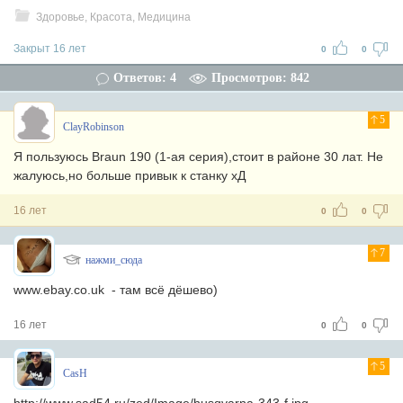
Здоровье, Красота, Медицина
Закрыт 16 лет
0
0
Ответов: 4
Просмотров: 842
5
ClayRobinson
Я пользуюсь Braun 190 (1-ая серия),стоит в районе 30 лат. Не
жалуюсь,но больше привык к станку хД
16 лет
0
0
7
нажми_сюда
www.ebay.co.uk - там всё дёшево)
16 лет
0
0
5
CasH