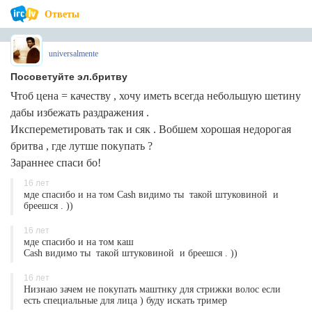
Ответы
universalmente
Посоветуйте эл.бритву
Чтоб цена = качеству , хочу иметь всегда небольшую шетину
дабы избежать раздражения .
Икспереметировать так и сяк . Вобшем хорошая недорогая
бритва , где лутше покупать ?
Зараннее спаси бо!
16 лет
мде спасибо и на том Cash видимо ты такой штуковиной и
бреешся . ))
16 лет
мде спасибо и на том каш
Cash видимо ты такой штуковиной и бреешся . ))
16 лет
Низнаю зачем не покупать маштнку для стрижки волос если
есть специальные для лица ) буду искать тример