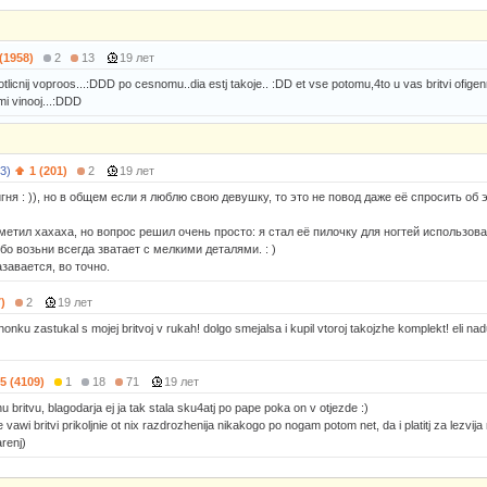
 (1958)
2
13
19 лет
tlicnij voproos...:DDD po cesnomu..dia estj takoje.. :DD et vse potomu,4to u vas britvi ofigenn
 mi vinooj...:DDD
3)
1 (201)
2
19 лет
гня : )), но в общем если я люблю свою девушку, то это не повод даже её спросить об э
метил хахаха, но вопрос решил очень просто: я стал её пилочку для ногтей использова
бо возьни всегда зватает с мелкими деталями. : )
завается, во точно.
)
2
19 лет
honku zastukal s mojej britvoj v rukah! dolgo smejalsa i kupil vtoroj takojzhe komplekt! eli n
5 (4109)
1
18
71
19 лет
 britvu, blagodarja ej ja tak stala sku4atj po pape poka on v otjezde :)
awi britvi prikoljnie ot nix razdrozhenija nikakogo po nogam potom net, da i platitj za lezvija 
renj)