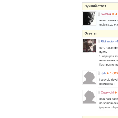
Лучший ответ
Svetilka
4
aaaa...axaxa..o
tupjatsa..to et
Ответы
Ribinmotor (4
есть такая фи
пусть.
Я один раз за
напильника, и
Компромис на
dyh
1 (127
i ja svoju devc
poljzujetsa :)
Crazy-girl
obazhaju papinu
na samom dele v
(papa,muzh,pa