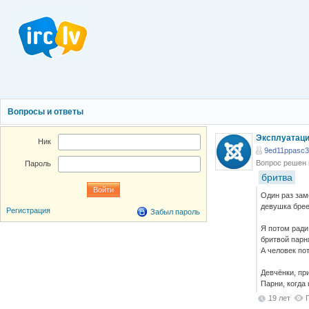
Вопросы и ответы
Эксплуатаци
Ник
9ed11ppasc
Вопрос решен
Пароль
бритва
Один раз зам
девушка брее
Регистрация
Забыл пароль
Я потом ради
бритвой парн
А человек пот
Девчёнки, при
Парни, когда
19 лет