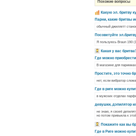
Похожие вопросы
Какую эл. бритву к
Парни, какие бритвы и
обычный джиллетт станок
Посоветуйте эл.бритв
Я пользуюсь Braun 190 (1
Какая у вас бритва
Где можно приобрести
В магазине для парикма
Простите, это точно б
нет, если вибратор слома
Где в риге можно купи
в мужских отделах парф
девушки, дэпилятор и
не знаю, я своеё депилято
но потом привыкла к этой
Покажите как вы бр
Где в Риге можно купи