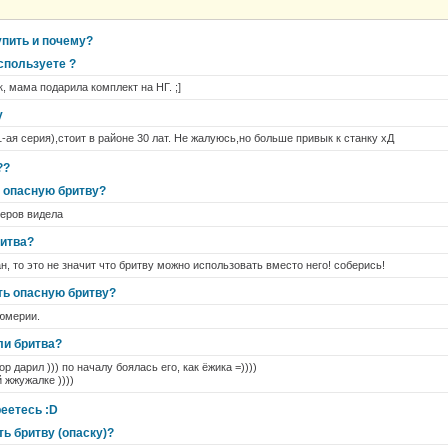
упить и почему?
спользуете ?
, мама подарила комплект на НГ. ;]
у
-ая серия),стоит в районе 30 лат. Не жалуюсь,но больше привык к станку хД
??
 опасную бритву?
херов видела
ритва?
н, то это не значит что бритву можно использовать вместо него! соберись!
ть опасную бритву?
юмерии.
ли бритва?
р дарил ))) по началу боялась его, как ёжика =))))
 жжужалке ))))
еетесь :D
ть бритву (опаску)?