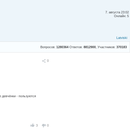
7. августа 23:02
Онлайн: 5
Latviski
Вопросов:
1280364
Ответов:
8812900
, Участников:
370183
Поделиться
0
е девчёнки - пользуются
3
0