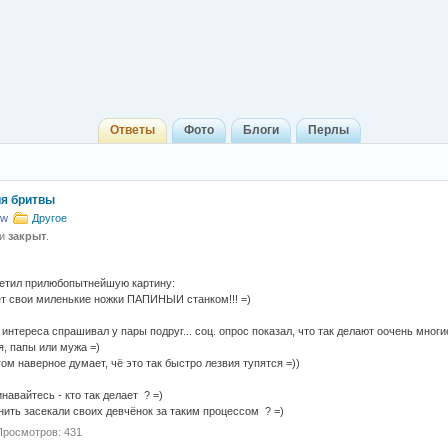
Ответы
Фото
Блоги
Перлы
я бритвы
3w
Другое
 и
закрыт
.
етил прилюбопытнейшую картину:
т свои миленькие ножки ПАПИНЫИ станком!!! =)
 интереса спрашивал у пары подруг... соц. опрос показал, что так делают оочень многи
я, папы или мужа =)
ом наверное думает, чё это так быстро лезвия тупятся =))
навайтесь - кто так делает ? =)
 нить засекали своих девчёнок за таким процессом ? =)
Просмотров: 431