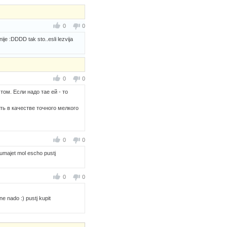
0
0
ije :DDDD tak sto..esli lezvija
0
0
том. Если надо тае ей - то
ть в качестве точного мелкого
0
0
adumajet mol escho pustj
0
0
ne nado :) pustj kupit