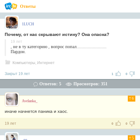
Ответы
1LUCH
Почему, от нас скрывают истину? Она опасна?
19 лет
, не в ту категорию , вопрос попал........................
Пардон.
Компьютеры, Интернет
Закрыт 19 лет
1
0
Ответов: 5
Просмотров: 351
6
Avelanka_
иначе начнется паника и хаос.
19 лет
0
0
5