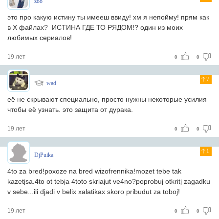
z88
это про какую истину ты имееш ввиду! хм я непойму! прям как
в Х файлах? ИСТИНА ГДЕ ТО РЯДОМ!? один из моих
любимых сериалов!
19 лет
0
0
7
wad
её не скрывают специально, просто нужны некоторые усилия
чтобы её узнать. это защита от дурака.
19 лет
0
0
1
DjPuika
4to za bred!poxoze na bred wizofrennika!mozet tebe tak
kazetjsa.4to ot tebja 4toto skriajut ve4no?poprobuj otkritj zagadku
v sebe...ili djadi v belix xalatikax skoro pribudut za toboj!
19 лет
0
0