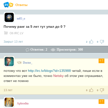
Ответы
mfO_o
Почему ранг за 5 лет тут упал до 0 ?
Об IRC.LV
Закрыт 13 лет
2
0
Ответов: 2
Просмотров: 300
7
Doctor_
потому что вот
http://irc.lv/blogs?id=135988
читай, пиши если в
комментах уже не было, точно
Netskу
об этом уже спрашивал,
ответ не помню
13 лет
0
0
7
Aphrodita