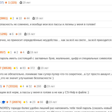
(37)
1 (115)
19 лет
 (9861)
2
10
44
19 лет
опасность не сомнено, и вообще мои все пассы и логины у меня в голове!
(1295)
6
19
19 лет
чно, но приносит определённые неудобства ... как за всё на свете , за всё приходитс
3857)
1
2
4
19 лет
 пароль иметь состоящий с заглавных букв, маленьких, цыфр и специальных символов
7 (30538)
5
83
372
19 лет
то не обязательно..понимаю там супер-пупер что-то секретное...а тут просто аккаунт..
,это не значит улучшение безопасности :)
0)
7 (33116)
4
32
268
19 лет
щем всё норм, а пассы у меня в голове а не как у CS-Help в файле :)
)
7 (26974)
5
23
66
19 лет
 iNORD'у гораздо более удобно лишний раз напомнить тебе твой пароль (сказать новый