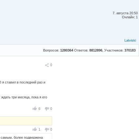
7. августа 20:50
Онлайн: 1
Latviski
Вопросов:
1280364
Ответов:
8812896
, Участников:
370183
Поделиться
0
 я ставил в последний раз и
 ждать три месяца, пока я его
6
0
1
0
м самым, более подвержена