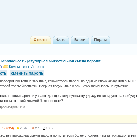
Ответы
Фото
Блоги
Перлы
 безопасность регулярная обязательная смена пароля?
7)
Компьютеры, Интернет
сть
сменить пароль
 наоборот постоянно забываю, какой второй пароль на один из своих аккаунтов в iNORD
второй-третьей попытки. Всерьез подумываю о том, чтоб записывать на бумажке.
ельно, если пароль и узнают, да еще и кодовую карту украдут/откопируют, разве будут
 тогда от такой мнимой безопасности?
Просмотров: 198
6 (7624)
2
6
27
19 лет
скольку процедура смены пароля логистически более сложная, чем авторизация, и те