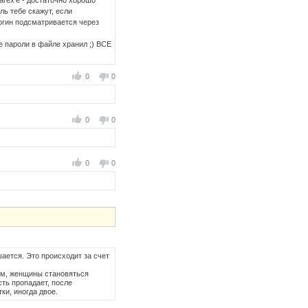
arex'e - достаточно хорошо
ль тебе скажут, если
логин подсматривается через
же пароли в файле хранил ;) ВСЕ
0
0
0
0
0
0
ается. Это происходит за счет
ом, женщины становяться
ть пропадает, после
ки, иногда двое.