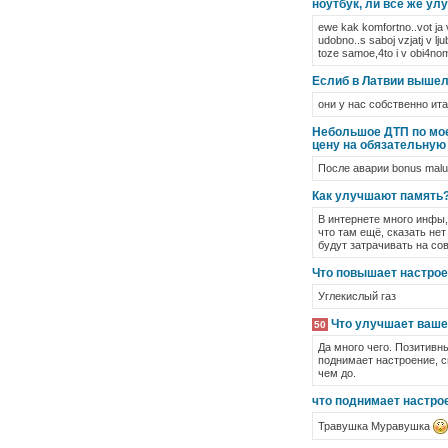
ноутбук, ли всё же ул
ewe kak komfortno..vot ja 
udobno..s saboj vzjatj v lj
toze samoe,4to i v obi4nom k
Еслиб в Латвии вышел 
они у нас собственно ита
Небольшое ДТП по мое
цену на обязательную
После аварии bonus malus
Как улучшают память
В интернете много инфы,
что там ещё, сказать не
будут затрачивать на со
Что повышает настрое
Углекислый газ
Что улучшает ваше
50
Да много чего. Позитив
поднимает настроение, с
чем до.
что поднимает настро
Травушка Муравушка