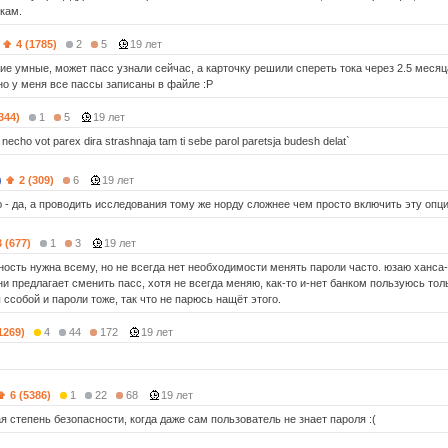
чкам.
4 (1785)
2
5
19 лет
кие умные, может пасс узнали сейчас, а карточку решили спереть тока через 2.5 месяца
но у меня все пассы записаны в файле :Р
344)
1
5
19 лет
echo vot parex dira strashnaja tam ti sebe parol paretsja budesh delat`
)
2 (309)
6
19 лет
 - да, а проводить исследования тому же норду сложнее чем просто включить эту опц
3 (677)
1
3
19 лет
ность нужна всему, но не всегда нет необходимости менять пароли часто. юзаю ханса-
ни предлагает сменить пасс, хотя не всегда меняю, как-то и-нет банком пользуюсь то
 ссобой и пароли тоже, так что не парюсь нащёт этого.
1269)
4
44
172
19 лет
6 (5386)
1
22
68
19 лет
 степень безопасности, когда даже сам пользователь не знает пароля :(