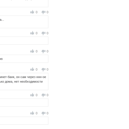
0
0
...
0
0
0
0
ию
0
0
инет-банк, он сам через ннн-ое
лько дома, нет необходимости
0
0
0
0