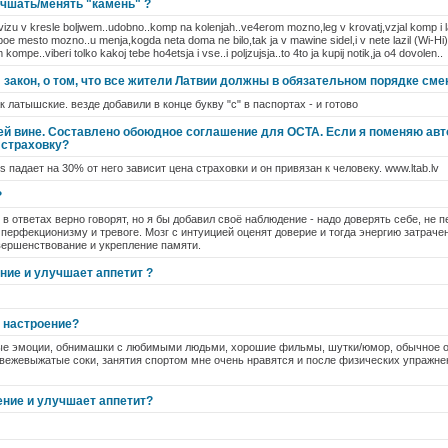
учшать/менять "камень" ?
vizu v kresle boljwem..udobno..komp na kolenjah..ve4erom mozno,leg v krovatj,vzjal komp i 
uboe mesto mozno..u menja,kogda neta doma ne bilo,tak ja v mawine sidel,i v nete lazil (Wi-Hi)
ompe..viberi tolko kakoj tebe ho4etsja i vse..i poljzujsja..to 4to ja kupij notik,ja o4 dovolen..
закон, о том, что все жители Латвии должны в обязательном порядке сменит
к латышские. везде добавили в конце букву "с" в паспортах - и готово
й вине. Составлено обоюдное соглашение для OCTA. Если я поменяю авто
 страховку?
 падает на 30% от него зависит цена страховки и он привязан к человеку. www.ltab.lv
?
 в ответах верно говорят, но я бы добавил своё наблюдение - надо доверять себе, не 
т перфекционизму и тревоге. Мозг с интуицией оценят доверие и тогда энергию затраче
вершенствование и укрепление памяти.
ние и улучшает аппетит ?
 настроение?
ные эмоции, обнимашки с любимыми людьми, хорошие фильмы, шутки/юмор, обычное о
вежевыжатые соки, занятия спортом мне очень нравятся и после физических упражне
ение и улучшает аппетит?