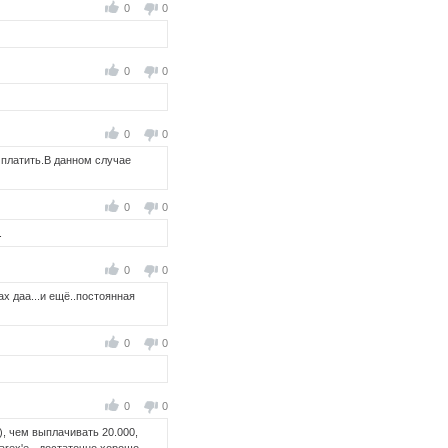
0
0
0
0
0
0
я платить.В данном случае
0
0
.
0
0
ах даа...и ещё..постоянная
0
0
0
0
), чем выплачивать 20.000,