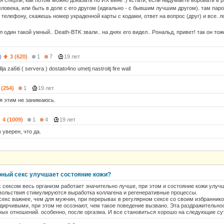
я сперли, как потом можно доказать по ИХ вине :) кстати, если надумаете воровать в p
еловека, или быть в доле с его другом (идеально - с бывшим лучшим другом). там паро
 телефону, скажешь номер украденной карты с кодами, ответ на вопрос (друг) и все. 
л один такой умный.. Death-BTK звали.. на днях его видел.. Рональд, привет! так он то
)
3 (620)
1
7
19 лет
lja za6iti ( servera ) dostato4no umetj nastroitj fire wall
 (254)
1
19 лет
 я этим не занимаюсь.
4 (1009)
1
4
19 лет
 уверен, что да.
ярный секс улучшает состояние кожи?
 сексом весь организм работает значительно лучше, при этом и состояние кожи улучш
овольствия стимулируются выработка коллагена и регенеративные процессы.
секс важнее, чем для мужчин, при перерывах в регулярном сексе со своим избранник
ирчивыми, при этом не осознают, чем такое поведение вызвано. Эта раздражительнос
ых отношений. особенно, после оргазма. И все становиться хорошо на следующие сут