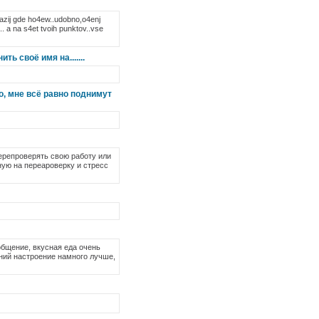
lazij gde ho4ew..udobno,o4enj
.. a na s4et tvoih punktov..vse
ь своё имя на.......
, мне всё равно поднимут
перепроверять свою работу или
ную на переароверку и стресс
бщение, вкусная еда очень
ний настроение намного лучше,