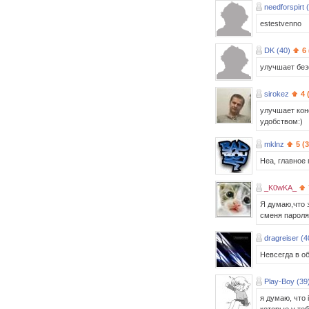
needforspirt 
estestvenno
DK (40)
6
улучшает без
sirokez
4 
улучшает коне
удобством:)
mklnz
5 (
Неа, главное
_K0wKA_
Я думаю,что э
сменя пароля
dragreiser (4
Невсегда в об
Play-Boy (39
я думаю, что