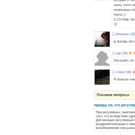
которые у теб
знать этого ч
позвонишь по
плечо ;)
2 CS-Help: бы
:D
Dimonius (35
ja dumaju net d
zap (38)
2
Улучшает, но
t-mind (38)
Я больше чем
Похожие вопросы
правда ли, что регул
При регулярных занятиях
того, что вследствие уд
Для женщин регулярный 
раздражительными и прид
возобновления сексуальн