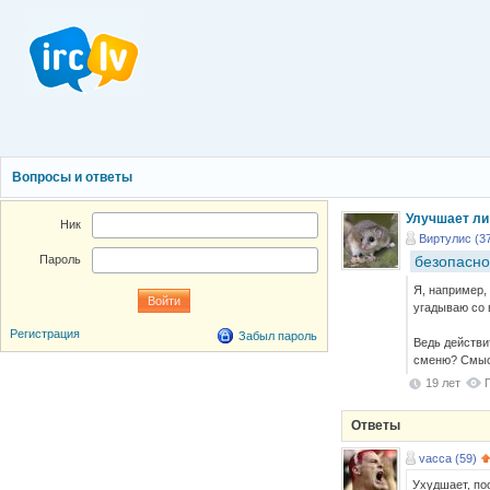
Вопросы и ответы
Улучшает ли
Ник
Виртулис (3
безопасно
Пароль
Я, например,
угадываю со 
Регистрация
Забыл пароль
Ведь действит
сменю? Смысл
19 лет
Ответы
vacca (59)
Ухудшает, по