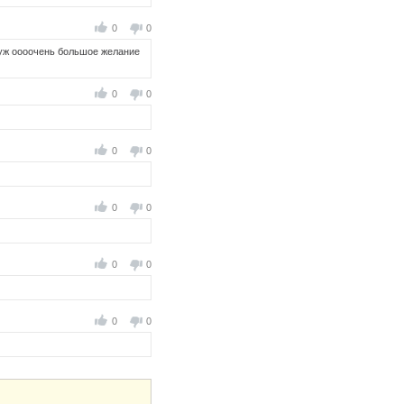
0
0
 уж оооочень большое желание
0
0
0
0
0
0
0
0
0
0