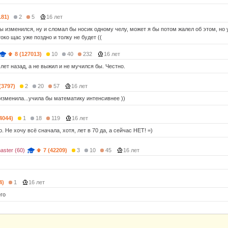
181)
2
5
16 лет
ы изменился, ну и сломал бы носик одному челу, может я бы потом жалел об этом, но
токо щас уже поздно и толку не будет ((
8 (127013)
10
40
232
16 лет
лет назад, а не выжил и не мучился бы. Честно.
(3797)
2
20
57
16 лет
 изменила...учила бы математику интенсивнее ))
(4044)
1
18
119
16 лет
о. Не хочу всё сначала, хотя, лет в 70 да, а сейчас НЕТ! =)
aster (60)
7 (42209)
3
10
45
16 лет
4)
1
16 лет
его