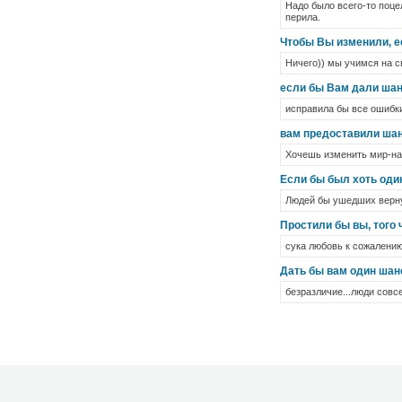
Надо было всего-то поце
перила.
Чтобы Вы изменили, е
Ничего)) мы учимся на с
если бы Вам дали шан
исправила бы все ошибк
вам предоставили шанс
Хочешь изменить мир-на
Если бы был хоть один
Людей бы ушедших верну
Простили бы вы, того 
сука любовь к сожалени
Дать бы вам один шанс
безразличие...люди совс