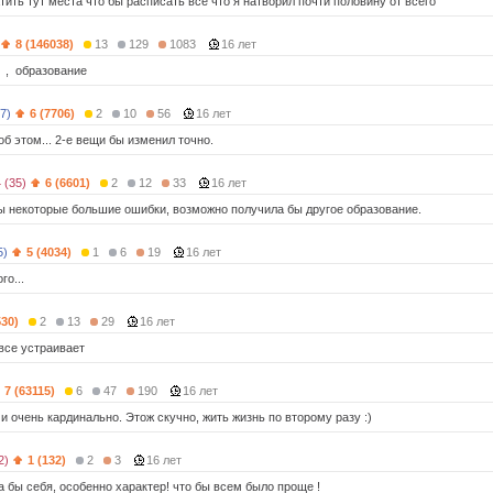
тить тут места что бы расписать всё что я натворил почти половину от всего
8 (146038)
13
129
1083
16 лет
о , образование
7)
6 (7706)
2
10
56
16 лет
б этом... 2-е вещи бы изменил точно.
 (35)
6 (6601)
2
12
33
16 лет
ы некоторые большие ошибки, возможно получила бы другое образование.
5)
5 (4034)
1
6
19
16 лет
о...
530)
2
13
29
16 лет
 все устраивает
7 (63115)
6
47
190
16 лет
и очень кардинально. Этож скучно, жить жизнь по второму разу :)
2)
1 (132)
2
3
16 лет
а бы себя, особенно характер! что бы всем было проще !