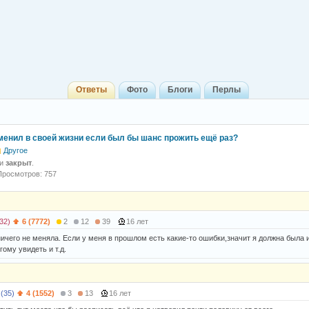
Ответы
Фото
Блоги
Перлы
менил в своей жизни если был бы шанс прожить ещё раз?
Другое
 и
закрыт
.
Просмотров: 757
32)
6 (7772)
2
12
39
16 лет
ничего не меняла. Если у меня в прошлом есть какие-то ошибки,значит я должна была 
гому увидеть и т.д.
 (35)
4 (1552)
3
13
16 лет