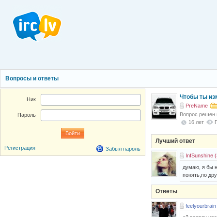
Вопросы и ответы
Чтобы ты из
Ник
PreName
Вопрос решен
Пароль
16 лет
Лучший ответ
Регистрация
Забыл пароль
InfSunshine (
думаю, я бы 
понять,по дру
Ответы
feelyourbrain