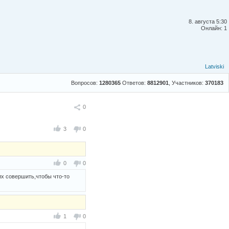
8. августа 5:30
Онлайн: 1
Latviski
Вопросов:
1280365
Ответов:
8812901
, Участников:
370183
Поделиться
0
3
0
0
0
их совершить,чтобы что-то
1
0