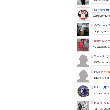
ой врятли хва
Mr.Nagel
да много чег
CaTaHaaa (3
Вчера думал о
runaway5474
Не сделала б
Shubacka (3
ОООчень мног
posh
6 (5
ничего ,меня
Kukish
очень многое 
Prosto_Ya (3
я бы изменал