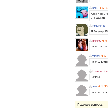
unltD
5 (3
Характером б
это сделать, 
Nbitoru (41)
Я бы умер 15 
mujuice
5 
ничиго бы не
viteker
5 
ничего, честн
Permanent-m
не чего.
asot
1 (13
наверно не ч
Похожие вопросы