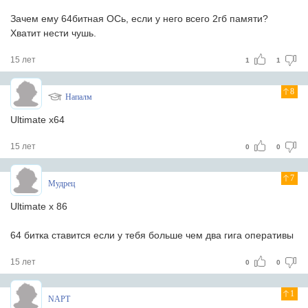
Зачем ему 64битная ОСь, если у него всего 2гб памяти?
Хватит нести чушь.
15 лет
1
1
8
Напалм
Ultimate x64
15 лет
0
0
7
Мудрец
Ultimate x 86
64 битка ставится если у тебя больше чем два гига оперативы
15 лет
0
0
1
NAPT