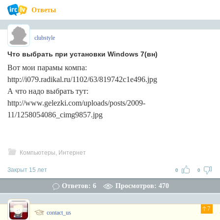
Ответы
clubstyle
Что выбрать при установки Windows 7(вн)
Вот мои парамы компа:
http://i079.radikal.ru/1102/63/819742c1e496.jpg
А что надо выбрать тут:
http://www.gelezki.com/uploads/posts/2009-
11/1258054086_cimg9857.jpg
Компьютеры, Интернет
Закрыт 15 лет
0
0
Ответов: 6
Просмотров: 470
7
contact_us