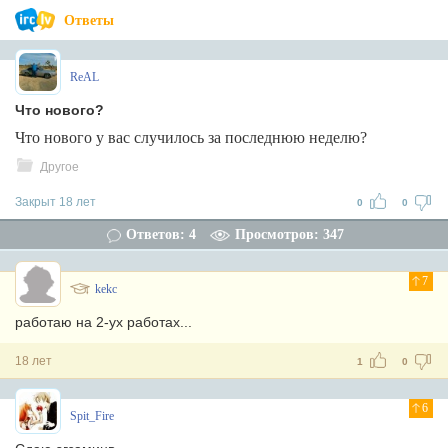
Ответы
ReAL
Что нового?
Что нового у вас случилось за последнюю неделю?
Другое
Закрыт 18 лет
0
0
Ответов: 4
Просмотров: 347
7
kekc
работаю на 2-ух работах...
18 лет
1
0
6
Spit_Fire