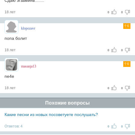
Сдаю эгзаминв........
18 лет
0
0
6
klopozavr
попа болит
18 лет
0
0
6
masanja13
ne4e
18 лет
0
0
Похожие вопросы
Какие песни из новых посоветуете послушать?
Ответов:
4
0
0