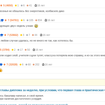
5 (4650)
1
6
41
16 лет
ресенья не обошлось без энергетиков, колбасило дико
7 (54761)
6
105
834
16 лет
едующих двух недель узнаю
7 (53662)
3
7
44
16 лет
 любом случае удалась, но не много не так, как хотелось бы.
5 (3784)
2
17
50
16 лет
ли ходил злой..учителя сцуки тупят, классуха потеряла мою справку, и из-за этого мне 
7 (32028)
6
60
202
16 лет
 главы диплома за неделю, при условии, что первая глава и практическая
есь бакалавр написал, в своё время.
 при наличии достаточного усердия.