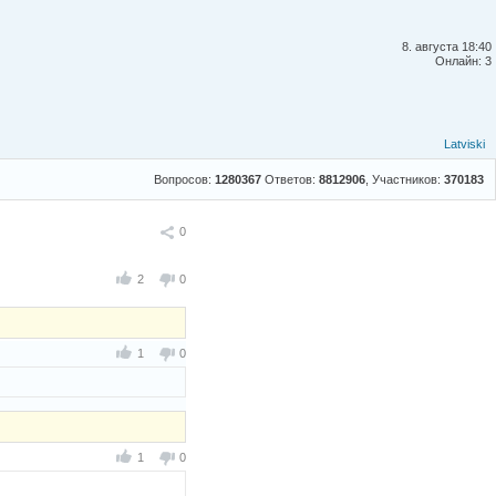
8. августа 18:40
Онлайн: 3
Latviski
Вопросов:
1280367
Ответов:
8812906
, Участников:
370183
Поделиться
0
2
0
1
0
1
0