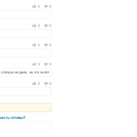
0
0
0
0
0
0
0
0
степуху не дали.. ну что за ёпт
0
0
 часть готовы?