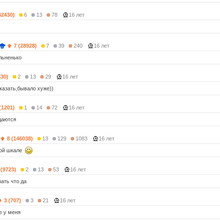
42430)
6
13
78
16 лет
7 (28928)
7
39
240
16 лет
льненько
530)
2
13
29
16 лет
казать,бывало хуже))
(1201)
1
14
72
16 лет
даются
8 (146038)
13
129
1083
16 лет
ной шкале
 (9723)
2
13
53
16 лет
ать что да
3 (707)
3
21
16 лет
е у меня