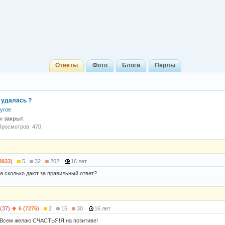
Ответы
Фото
Блоги
Перлы
 удалась ?
угое
 и
закрыт
.
Просмотров: 470
8933)
5
32
202
16 лет
 а сколько дают за правильный ответ?
(37)
6 (7276)
2
15
30
16 лет
!Всем желаю СЧАСТЬЯ!Я на позитиве!