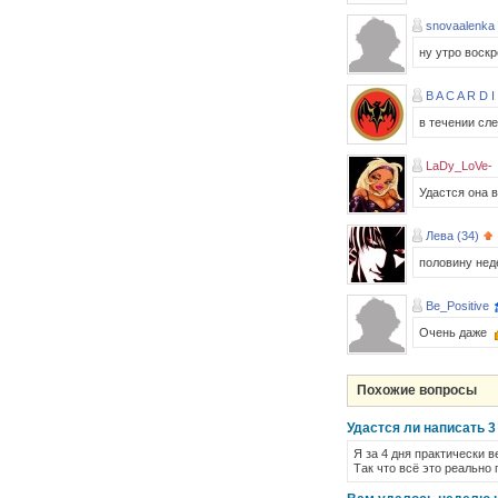
snovaalenka
ну утро воск
B A C A R D I
в течении сл
LaDy_LoVe-
Удастся она в
Лева (34)
половину неде
Be_Positive
Очень даже
Похожие вопросы
Удастся ли написать 3
Я за 4 дня практически в
Так что всё это реально