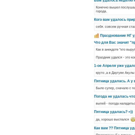
Вам удалось неделю н
Конечно вышел послушал 
города.
Кого вам удалось при
себя. совсем ручная стал
Празднование НГ 
Что для Вас значит "
Как в анекдоте "кто выру
Праздник удался - это к
1-ое Апреля уже удало
круто ,а в Даугуве Акулы
Пятница удалась. А у 
Было супер, сначало с па
Погода не удалась чт
выпей - погода наладить
Пятница удалась? =))
да, хорошо выспался
Как вам ?? Пятница уда