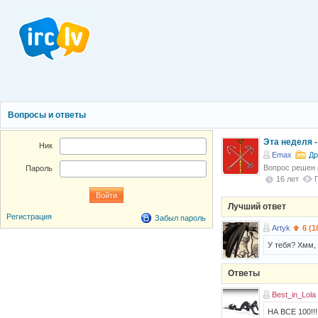
Вопросы и ответы
Эта неделя -
Ник
Emax
Др
Вопрос решен
Пароль
16 лет
Лучший ответ
Регистрация
Забыл пароль
Artyk
6 (1
У тебя? Хмм,
Ответы
Best_in_Lola 
НА ВСЕ 100!!