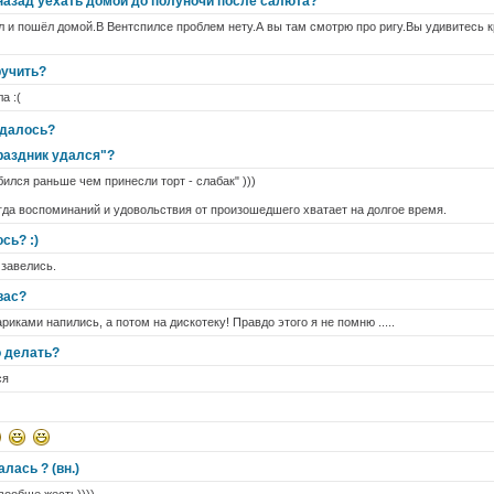
азад уехать домой до полуночи после салюта?
и пошёл домой.В Вентспилсе проблем нету.А вы там смотрю про ригу.Вы удивитесь к
ручить?
а :(
удалось?
праздник удался"?
бился раньше чем принесли торт - слабак" )))
огда воспоминаний и удовольствия от произошедшего хватает на долгое время.
сь? :)
 завелись.
вас?
риками напились, а потом на дискотеку! Правдо этого я не помню .....
о делать?
ся
лась ? (вн.)