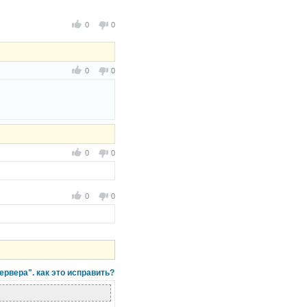
0
0
0
0
0
0
0
0
ервера". как это исправить?