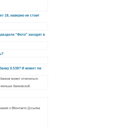
т 18, наверно не стоит
м разделе "Фото" заходят в
ь?
банку 0.538? И может ли
 банков может отличаться.
о меньше банковской.
нания о ВКонтакте ([ссылка