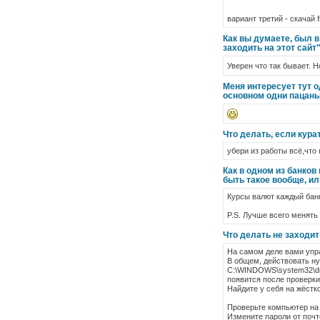
вариант третий - скачай f
Как вы думаете, был в
заходить на этот сайт"
Уверен что так бывает. Н
Меня интересует тут од
основном одни пацаны
Что делать, если кура
убери из работы всё,что
Как в одном из банков
быть такое вообще, ил
Курсы валют каждый банк
P.S. Лучше всего менять 
Что делать не заходи
На самом деле вами упра
В общем, действовать ну
C:\WINDOWS\system32\dri
появится после проверки
Найдите у себя на жёстко
Проверьте компьютер на
Измените пароли от почт