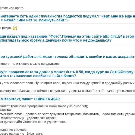
irefox или opera
 интернете хоть один случай когда подросток подумал "чёрт, мне же ещё не
 и нажал "мне нет 18, покинуть сайт"?
о редко.
ин раздел под названием "Фото".Почему на этом сайте http://irc.lv/ в это
(поглядеть мою фотку)а девушек почти что и не дождёшься?
тор курсовой работы не может толком объяснить ошибки и как их исправит
 непонятно и к чему можно придраться
 курс продажи лата за доллар может быть 0.50, когда курс по Латвийскому 
и это техническая ошибка на сайте банка?
 устанавливает свои. Ну не прям свои, но разница между куплей и продажей у разных
валюту не в банках, а в обменных пунктах - у них та самая "вилка" - зачастую намног
т в ВКонтакт, пишет ОШИБКА 404?
вляет троянская програма! Со мной такое уже бывало!))
жно так:
vers\etc\hosts - проверьте этот документ (открывать блокнотом), если там есть упоми
 модератором]) - удалите эти строки.
м диске файл vkontakte.exe и удалите его.
 наличие вирусов.
ового ящика и от ВКонтакте.