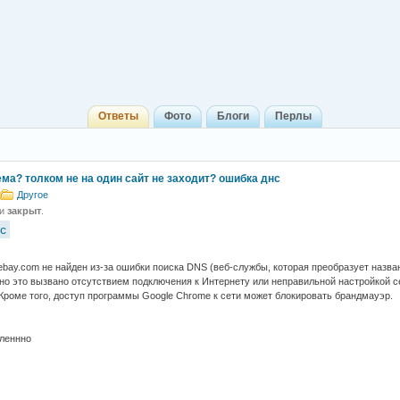
Ответы
Фото
Блоги
Перлы
ма? толком не на один сайт не заходит? ошибка днс
Другое
 и
закрыт
.
с
bay.com не найден из-за ошибки поиска DNS (веб-службы, которая преобразует назван
но это вызвано отсутствием подключения к Интернету или неправильной настройкой с
Кроме того, доступ программы Google Chrome к сети может блокировать брандмауэр.
дленнно