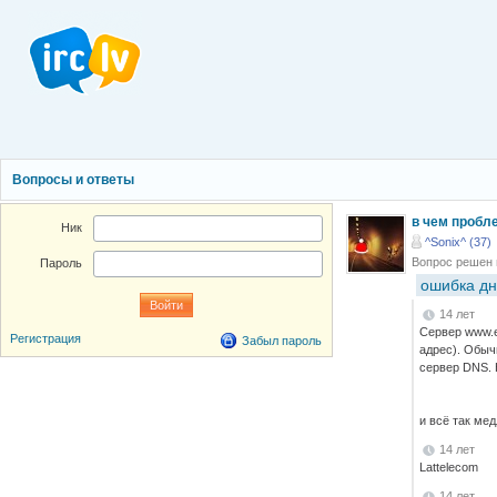
Вопросы и ответы
в чем пробле
Ник
^Sonix^ (37)
Вопрос решен
Пароль
ошибка дн
14 лет
Сервер www.e
Регистрация
Забыл пароль
адрес). Обыч
сервер DNS. 
и всё так ме
14 лет
Lattelecom
14 лет