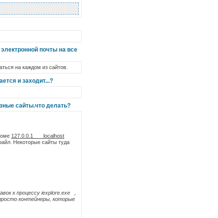
 электронной почты на все
аться на каждом из сайтов.
ется и заходит...?
азные сайты.что делать?
кроме
127.0.0.1 localhost
файл. Некоторые сайты туда
вок к процессу iexplore.exe ,
а просто контейнеры, которые