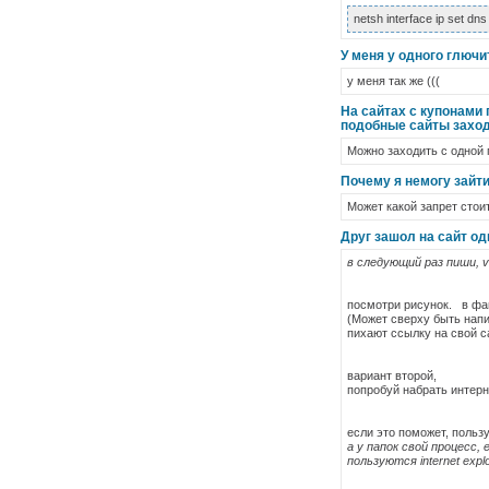
netsh interface ip set dn
У меня у одного глючи
у меня так же (((
На сайтах с купонами 
подобные сайты захо
Можно заходить с одной 
Почему я немогу зайти
Может какой запрет стои
Друг зашол на сайт од
в следующий раз пиши, v
посмотри рисунок. в фа
(Может сверху быть напи
пихают ссылку на свой с
вариант второй,
попробуй набрать интерн
если это поможет, польз
а у папок свой процесс,
пользуются internet exp