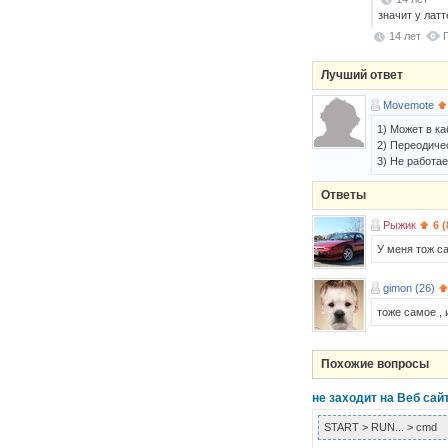
значит у лат
14 лет
Лучший ответ
Movemote
1) Может в ка
2) Переодичес
3) Не работа
Ответы
Рыжик
6 
У меня тож с
gimon (26)
тоже самое , 
Похожие вопросы
не заходит на Веб сай
START > RUN... > cmd