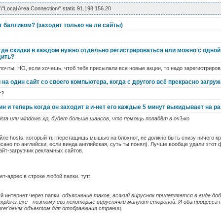
s \"Local Area Connection\" static 91.198.156.20
т балтиком? (заходит только на лв сайты)
где скидки в каждом нужно отдельно регистрироваться или можно с одной
дить?
почты. НО, если хочешь, чтоб тебе присылали все новые акции, то надо зарегистриров
 на один сайт со своего компьютера, когда с другого всё прекрасно загружа
т?
ин и теперь когда он заходит в и-нет его каждые 5 минут выкидывает на р
ista или windows xp, будет больше шансов, что помощь попадёт в очЪко
йле hosts, который ты перетащишь мышью на блохнот, не должно быть снизу ничего 
сано по английски, если винда английская, суть ты понял). Лучше вообще удали этот 
айт-загрузчик рекламных сайтов.
ет-адрес в строке любой папки. тут:
уй интернет через папки.
объяснение такое, всякий вирусняк прилепляется в виде доба
 explorer.exe - поэтому его некоторые вируснячки минуют стороной. И оба процесс
lorer'овым объектом для отображения страниц.