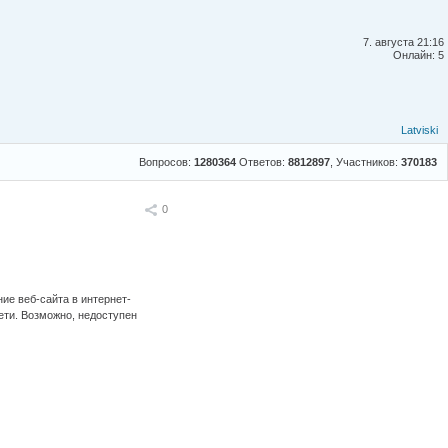
7. августа 21:16
Онлайн: 5
Latviski
Вопросов:
1280364
Ответов:
8812897
, Участников:
370183
Поделиться
0
ие веб-сайта в интернет-
ети. Возможно, недоступен