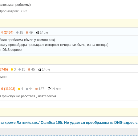
телекома проблемы)
Просмотров: 3622
4 (2434)
15
49
14 лет
беле проблема (было у самого так)
ки у провайдера пропадает интернет (вчера так было, из-за погоды)
ет DNS сервер.
(8745)
3
13
45
14 лет
амое.
6 (11203)
4
44
127
14 лет
и фейсбук не работает , латтелеком
ты кроме Латвийских."Ошибка 105. Не удается преобразовать DNS-адрес с