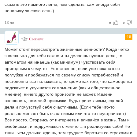
сказать это намного легче, чем сделать. сам иногда себя
ненавижу за свою лень )
13 лет
0
0
6
Светикус
Может стоит пересмотреть жизненные ценности? Когда четко
знаешь что для тебя важно и ты делаешь нужные дела, то
автоматом начинаешь (как минимум) чувствовать себя
пригодным к чему-то...Естественно, если уже покапаться
поглубже и пробежаться по своему списку потребностей и
постепенно все налаживать, то кроме как того, что самооценка
подскачет и улучшится самомнение (как и общественное
мнение), ничего другого произойти не может. Измени
внешность, поменяй привычки, будь приветливым, сделай
дела и почувствуй себя счастливым. (Если тебе что-то
реально мешает быть счастливым или что-то неустраивает)
Все просто. Оторвись от интернета и вливайся в жизнь. Там и
влюбишься, и подружишься с кем-то ...и реализуешь себя! Не
тяни.. чем дольше ждешь, тем труднее бороться со страхами и