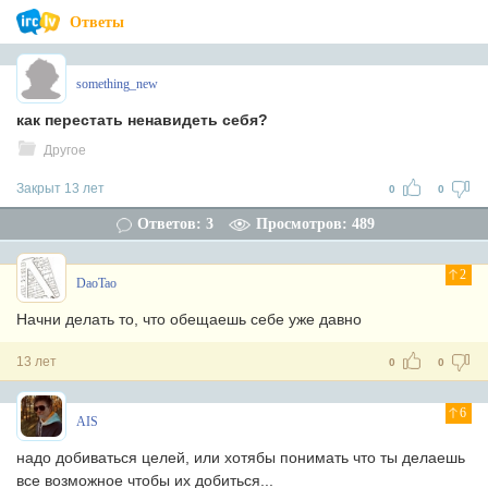
Ответы
something_new
как перестать ненавидеть себя?
Другое
Закрыт 13 лет
0
0
Ответов: 3
Просмотров: 489
2
DaoTao
Начни делать то, что обещаешь себе уже давно
13 лет
0
0
6
AIS
надо добиваться целей, или хотябы понимать что ты делаешь
все возможное чтобы их добиться...