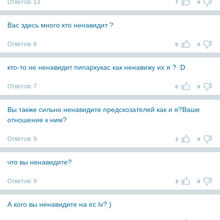
Ответов:
13
7
0
Вас здесь много кто ненавидит ?
Ответов:
8
0
0
кто-то не ненавидит пипаркукас как ненавижу их я ? :D
Ответов:
7
0
0
Вы также сильно ненавидите предскозателей как и я?Ваше
отношение к ним?
Ответов:
9
3
0
что вы ненавидите?
Ответов:
9
3
0
А кого вы ненавидите на irc.lv? )