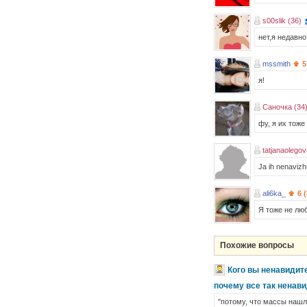
s00slik (36)
нет,я недавн
mssmith
5
я!
Саночка (34
фу, я их тоже
tatjanaolego
Ja ih nenaviz
ali6ka_
6 
Я тоже не лю
Похожие вопросы
Кого вы ненавидит
почему все так ненав
"потому, что массы нашл