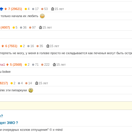
7 (29621)
4
17
53
15 лет
о только начала их любить
 (4007)
5
36
97
15 лет
)
6 (7551)
2
16
35
15 лет
 терпеть не могу, у меня в голове просто не складывается как печенья могут быть ост
vna1
5 (2568)
2
71
222
15 лет
hu bolwe
(8217)
2
4
14
15 лет
блю эти пипаркуки
е?
идят ЭМО ?
и очередных козлов отпущения" © x-mind