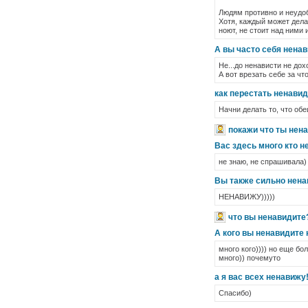
Людям противно и неудоб
Хотя, каждый может дела
ноют, не стоит над ними 
А вы часто себя ненав
Не...до ненависти не дох
А вот врезать себе за чт
как перестать ненавид
Начни делать то, что об
покажи что ты нен
Вас здесь много кто н
не знаю, не спрашивала)
Вы также сильно нена
НЕНАВИЖУ)))))
что вы ненавидите
А кого вы ненавидите на
много кого)))) но еще б
много)) почемуто
а я вас всех ненавижу
Спасибо)