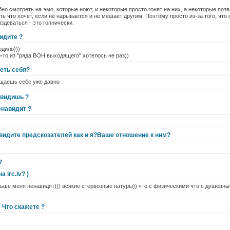
но смотреть на эмо, которые ноют, и некоторые просто гонят на них, а некоторые позв
ть что хочет, если не нарывается и не мешает другим. Поэтому просто из-за того, чт
издеваться - это гопнически.
идите ?
одило)))
о-то из "ряда ВОН выходящего" хотелось не раз))
еть себя?
ещаешь себе уже давно
авидишь ?
енавидит ?
видите предскозателей как и я?Ваше отношение к ним?
?
 irc.lv? )
ольше меня ненавидят))) всякие стервозные натуры)) что с физическими что с душевны
! Что скажете ?