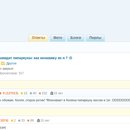
Ответы
Фото
Блоги
Перлы
навидит пипаркукас как ненавижу их я ? :D
Другое
 и
закрыт
.
Просмотров: 317
8 (127013)
10
40
232
15 лет
их обожаю. Колля, открок ротик! *Впихивает в Коляна пипаркуку весом в 1кг :DDDDDD
(1874)
2
33
99
15 лет
(ая)