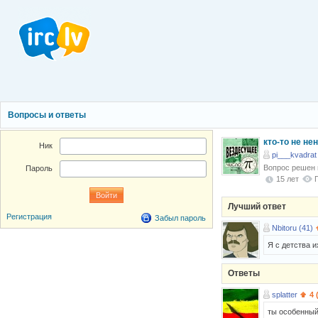
Вопросы и ответы
кто-то не не
Ник
pi___kvadrat
Вопрос решен
Пароль
15 лет
Лучший ответ
Регистрация
Забыл пароль
Nbitoru (41)
Я с детства 
Ответы
splatter
4 
ты особенный