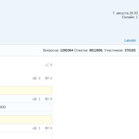
7. августа 20:33
Онлайн: 1
Latviski
Вопросов:
1280364
Ответов:
8812896
, Участников:
370183
Поделиться
0
0
0
1
0
DDDD
1
0