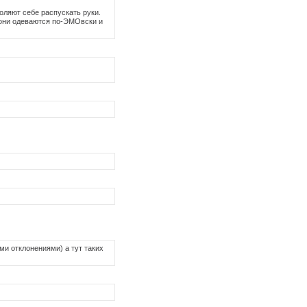
оляют себе распускать руки.
о они одеваются по-ЭМОвски и
ми отклонениями) а тут таких