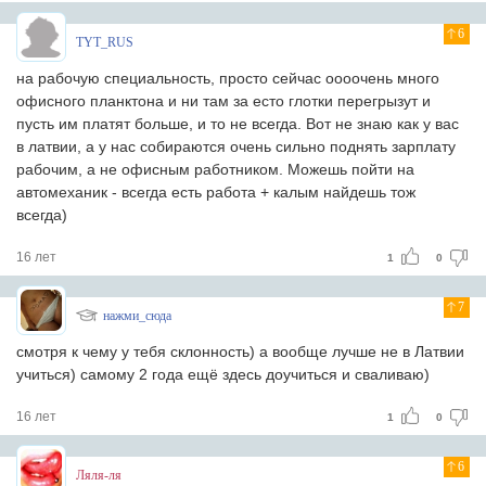
6
TYT_RUS
на рабочую специальность, просто сейчас оооочень много
офисного планктона и ни там за есто глотки перегрызут и
пусть им платят больше, и то не всегда. Вот не знаю как у вас
в латвии, а у нас собираются очень сильно поднять зарплату
рабочим, а не офисным работником. Можешь пойти на
автомеханик - всегда есть работа + калым найдешь тож
всегда)
16 лет
1
0
7
нажми_сюда
смотря к чему у тебя склонность) а вообще лучше не в Латвии
учиться) самому 2 года ещё здесь доучиться и сваливаю)
16 лет
1
0
6
Ляля-ля