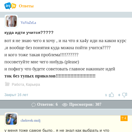
Ответы
VuVuZeLa
куда идти учится?????
вот я не знаю чего я хочу , и на что я ха4у иди на какои курс
,и вообще без понятия куда можна пойти учится????
и кого тоже такая проблема!!!!??????
посоветуйте мне чего нибудь (please)
и пофигу что будете советовать главное накиньте идей
ток без тупых приколов!!!!!!!!!!!!!!!!!!!!!!!!!!!
Работа, Карьера
Закрыт 16 лет
1
0
Ответов: 6
Просмотров: 307
4
chelovek-molj
у меня тоже самое было.. я не знал как выбрать и что