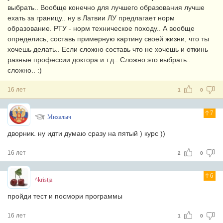
выбрать.. Вообще конечно для лучшего образования лучше
ехать за границу.. ну в Латвии ЛУ предлагает норм
образование. РТУ - норм техническое походу.. А вообще
определись, составь примерную картину своей жизни, что ты
хочешь делать.. Если сложно составь что не хочешь и откинь
разные профессии доктора и т.д.. Сложно это выбрать..
сложно.. :)
16 лет
1
0
7
Михалыч
дворник. ну идти думаю сразу на пятый ) курс ))
16 лет
2
0
6
^kristja
пройди тест и посмори программы
16 лет
1
0