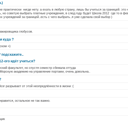
.)
е практически нигде нету. а ехать в любую страну, лишь бы учиться за границей. это 
ь, но советую выбрать платные учреждения, в след.году будет Школа 2012 где то в фев
х учреждений за границей..есть с чего выбрать..я уже сделала свой выбор )
лакировщика глобусов.
и куда ?
ском =)
 подскажите..
12-ого идёт учиться?
ский факультет, но спустя семестр сбежала оттуда
в Морскую академию на управление портами, очень довольна..
?
Мозг разрывает от этой неопредлённости в жизни :(
 нравится, остальное не так важно.
вщик