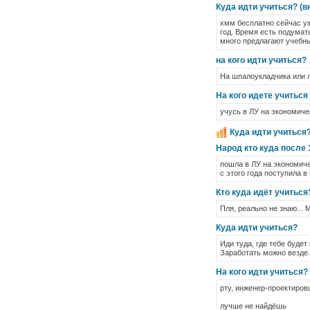
Куда идти учиться? (вн
хмм бесплатно сейчас уж
год. Время есть подумат
много предлагают учебны
на кого идти учиться?
На шпалоукладчика или 
На кого идете учиться 
учусь в ЛУ на экономиче
Куда идти учиться?
Народ кто куда после 
пошла в ЛУ на экономиче
с этого года поступила 
Кто куда идёт учиться
Пля, реально не знаю... 
Куда идти учиться?
Иди туда, где тебе будет
Заработать можно везде.
На кого идти учиться?
рту, инженер-проектиро
лучше не найдёшь