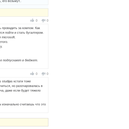
, его возьмут..
0
0
ь провадить за компом. Как
ся пойти и стать бугалтером.
 microsoft.
етого.
у.
же подпускают в бюджет.
0
0
studijas кстати тоже
учиться, но разочаровалась в
ача, даже если будет тяжело
ы изначально считаешь что это