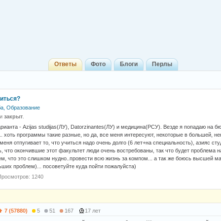
Ответы
Фото
Блоги
Перлы
читься?
а, Образование
 и
закрыт
.
рианта - Azijas studijas(ЛУ), Datorzinantes(ЛУ) и медицина(РСУ). Везде я попадаю на бю
.. хоть программы такие разные, но да, все меня интересуют, некоторые в большей, н
еня отпугивает то, что учиться надо очень долго (6 лет+на специальность), азияс сту
, что окончившие этот факультет люди очень востребованы, так что будет проблема на
ем, что это слишком нудно..провести всю жизнь за компом... а так же боюсь высшей м
ьших проблем)... посоветуйте куда пойти пожалуйста)
Просмотров: 1240
7 (57880)
5
51
167
17 лет