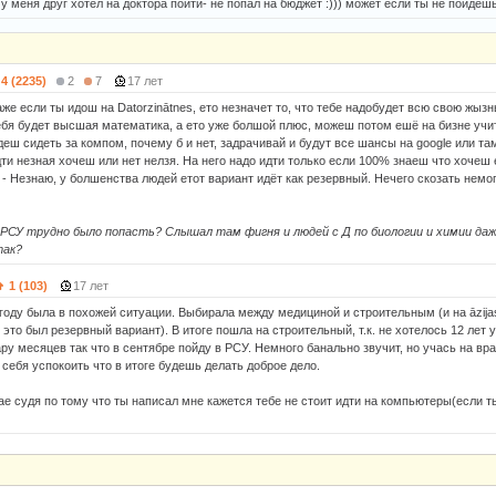
 у меня друг хотел на доктора пойти- не попал на бюджет :))) может если ты не пойдешь
4 (2235)
2
7
17 лет
же если ты идош на Datorzinātnes, ето незначет то, что тебе надобудет всю свою жызн
ебя будет высшая математика, а ето уже болшой плюс, можеш потом ешё на бизне учит
еш сидеть за компом, почему б и нет, задрачивай и будут все шансы на google или там
ти незная хочеш или нет нелзя. На него надо идти только если 100% знаеш что хочеш 
as - Незнаю, у болшенства людей етот вариант идёт как резервный. Нечего скозать немог
 РСУ трудно было попасть? Слышал там фигня и людей с Д по биологии и химии да
так?
1 (103)
17 лет
оду была в похожей ситуации. Выбирала между медициной и строительным (и на āzijas 
 это был резервный вариант). В итоге пошла на строительный, т.к. не хотелось 12 лет 
ру месяцев так что в сентябре пойду в РСУ. Немного банально звучит, но учась на вр
себя успокоить что в итоге будешь делать доброе дело.
ае судя по тому что ты написал мне кажется тебе не стоит идти на компьютеры(если т