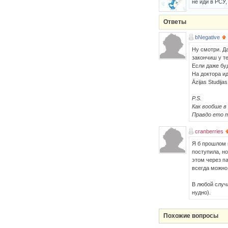
не иди в РСУ,
Ответы
bNegative
Ну смотри. Да
закончиш у т
Если даже буд
На доктора ид
Āzijas Studij
P.S.
Как вообше в
Правдо ето 
cranberries
Я б прошлом г
поступила, но
этом через па
всегда можно 
В любой случ
нудно).
Похожие вопросы