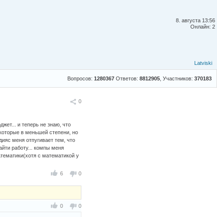
8. августа 13:56
Онлайн: 2
Latviski
Вопросов:
1280367
Ответов:
8812905
, Участников:
370183
Поделиться
0
джет... и теперь не знаю, что
екоторые в меньшей степени, но
дияс меня отпугивает тем, что
йти работу... компы меня
атематики(хотя с математикой у
6
0
0
0