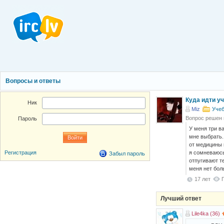
Вопросы и ответы
Куда идти у
Ник
Miz
Учеб
Вопрос решен
Пароль
У меня три ва
мне выбрать.
от медицины м
я сомневаюсь
Регистрация
Забыл пароль
отпугивают т
меня нет бол
17 лет
Лучший ответ
Lile4ka (36)