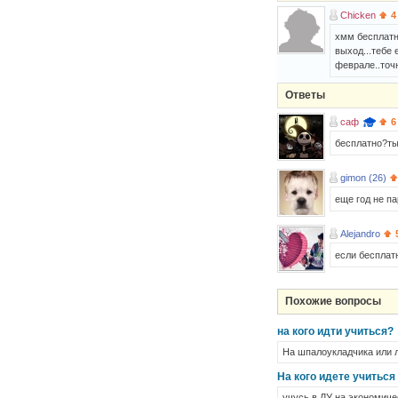
Chicken
4
хмм бесплатно
выход...тебе 
феврале..точн
Ответы
саф
6
бесплатно?т
gimon (26)
еще год не па
Alejandro
если бесплат
Похожие вопросы
на кого идти учиться?
На шпалоукладчика или 
На кого идете учиться 
учусь в ЛУ на экономиче