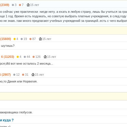
 (2349)
3
7
15 лет
 сейчас уже практически нигде нету. а ехать в любую страну, лишь бы учиться за гра
еще 1 год. Время есть подумать, но советую выбрать платные учреждения, в след.году
о не знаю..там много предлагают учебных учреждений за границей..есть с чего выбрат
 (15600)
4
19
87
15 лет
ы шутишь?
6 (11203)
4
44
126
15 лет
рся;dfd вот мне осталось 2 месяца...
5 (2907)
12
31
15 лет
но,то Дания или Норвегия.
лакировщика глобусов.
и куда ?
ском =)