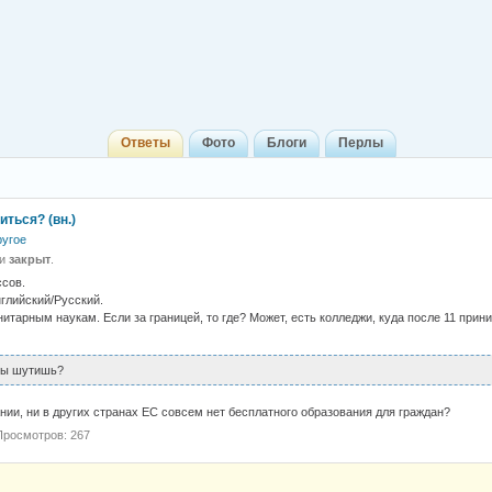
Ответы
Фото
Блоги
Перлы
иться? (вн.)
ругое
 и
закрыт
.
ссов.
нглийский/Русский.
нитарным наукам. Если за границей, то где? Может, есть колледжи, куда после 11 при
ты шутишь?
Дании, ни в других странах ЕС совсем нет бесплатного образования для граждан?
Просмотров: 267