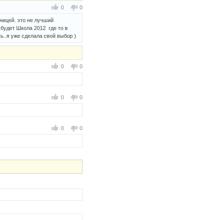
0
0
ницей. это не лучший
 будет Школа 2012 где то в
ь..я уже сделала свой выбор )
0
0
0
0
0
0