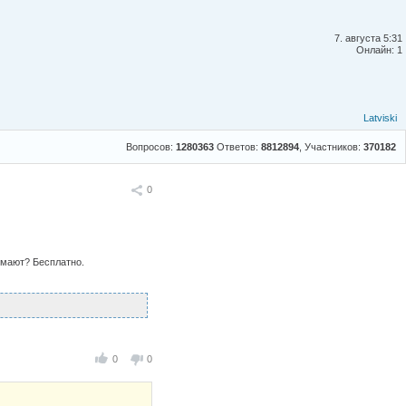
7. августа 5:31
Онлайн: 1
Latviski
Вопросов:
1280363
Ответов:
8812894
, Участников:
370182
Поделиться
0
нимают? Бесплатно.
0
0