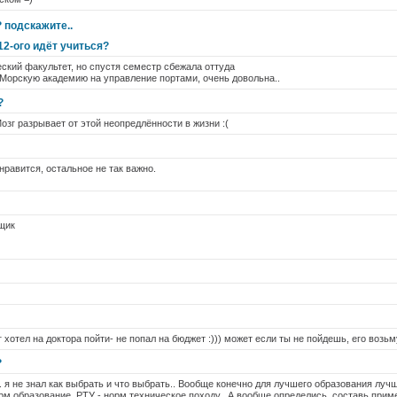
 подскажите..
12-ого идёт учиться?
ский факультет, но спустя семестр сбежала оттуда
в Морскую академию на управление портами, очень довольна..
?
Мозг разрывает от этой неопредлённости в жизни :(
 нравится, остальное не так важно.
вщик
г хотел на доктора пойти- не попал на бюджет :))) может если ты не пойдешь, его возьму
?
 я не знал как выбрать и что выбрать.. Вообще конечно для лучшего образования лучше
рм образование. РТУ - норм техническое походу.. А вообще определись, составь прим