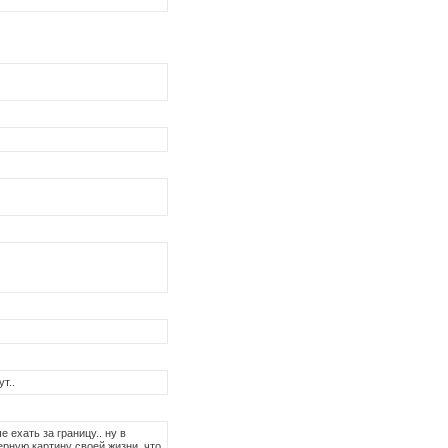
т..
 ехать за границу.. ну в
ерную картину своей жизни, что