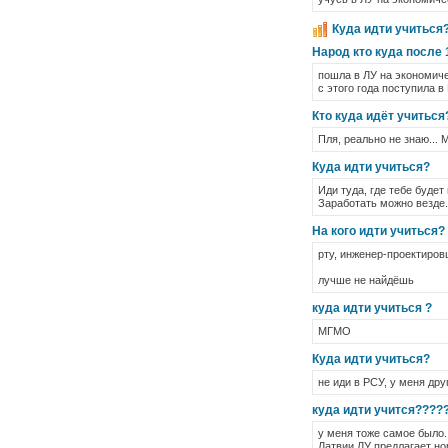
Куда идти учиться?
Народ кто куда после 
пошла в ЛУ на экономиче
с этого года поступила 
Кто куда идёт учиться
Пля, реально не знаю... 
Куда идти учиться?
Иди туда, где тебе будет
Заработать можно везде.
На кого идти учиться?
рту, инженер-проектиро
лучше не найдёшь
куда идти учиться ?
МГМО
Куда идти учиться?
не иди в РСУ, у меня дру
куда идти учится????
у меня тоже самое было..
Латвии ЛУ предлагает но