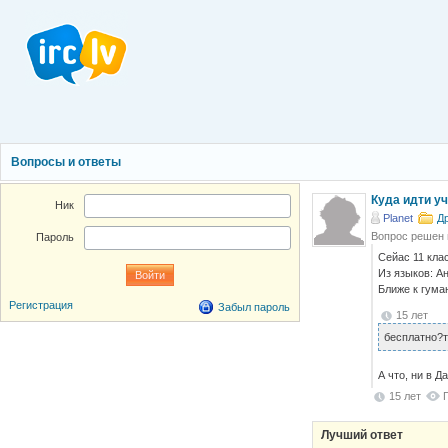
Вопросы и ответы
Куда идти уч
Ник
Planet
Д
Вопрос решен
Пароль
Сейас 11 кла
Из языков: А
Ближе к гума
Регистрация
Забыл пароль
15 лет
бесплатно?
А что, ни в 
15 лет
Лучший ответ