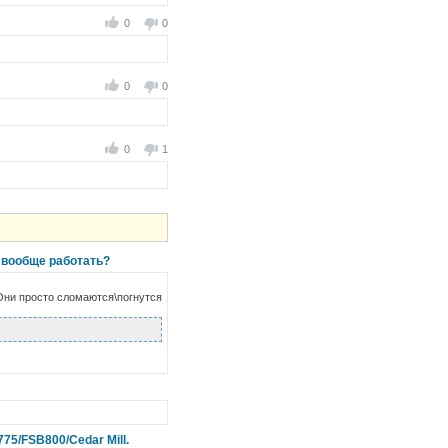
0
0
0
0
0
1
и вообще работать?
 Они просто сломаются\погнутся
75/FSB800/Cedar Mill.