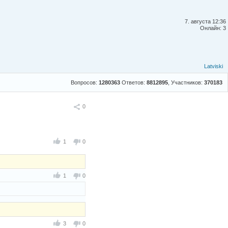
7. августа 12:36
Онлайн: 3
Latviski
Вопросов:
1280363
Ответов:
8812895
, Участников:
370183
Поделиться
0
1
0
1
0
3
0