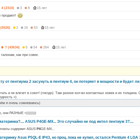
4 (2310)
3
8
15 лет
не продают!
 (5526)
2
16
53
15 лет
7 (43634)
5
54
264
15 лет
талонам, как при совке.
у от пентиума 2 засунуть в пентиум 4, он потеряет в мощности и будет л
ать и не влезет в сокет! (гнездо). Там разное кол-во контактных ножек и их толщина.
одность =)
чём я очень сомневаюсь)
, они РАЗНЫЕ =))))))))
материнка?.... ASUS P4GE-MX... Это случайно не под интел пентиум 3?....
 платы содержит ASUS
P4
GE-MX...
теринку Asus P5QL-E IP43, но проц. пока не купил, остался Pentium 4 LGA 7