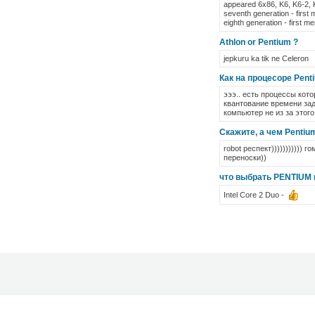
appeared 6x86, K6, K6-2, K
seventh generation - first 
eighth generation - first m
Athlon or Pentium ?
jepkuru ka tik ne Celeron
Как на процесоре Pen
эээ.. есть процессы кот
квантование времени зад
компьютер не из за этого
Скажите, а чем Pentium
robot респект)))))))))))
переноски))
что выбрать PENTIUM
Intel Core 2 Duo -