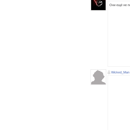
Они ещё не п
Wicked_Man 