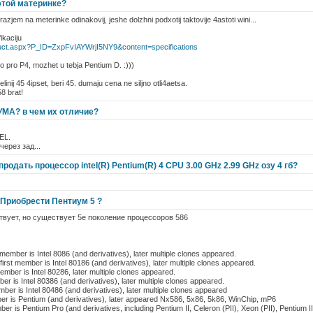
этой материнке?
razjem na meterinke odinakovij, jeshe dolzhni podxotij taktovije 4astoti wini...
ikaciju
uct.aspx?P_ID=ZxpFvIAYWrjI5NY9&content=specifications
 pro P4, mozhet u tebja Pentium D. :)))
elinij 45 4ipset, beri 45. dumaju cena ne siljno otli4aetsa.
8 brat!
МА? в чем их отличие?
EL.
ерез зад...
родать процессор intel(R) Pentium(R) 4 CPU 3.00 GHz 2.99 GHz озу 4 гб?
 Приобрести Пентиум 5 ?
ствует, но существует 5е поколение процессоров 586
irst member is Intel 8086 (and derivatives), later multiple clones appeared.
 first member is Intel 80186 (and derivatives), later multiple clones appeared.
ember is Intel 80286, later multiple clones appeared.
mber is Intel 80386 (and derivatives), later multiple clones appeared.
ember is Intel 80486 (and derivatives), later multiple clones appeared
ember is Pentium (and derivatives), later appeared Nx586, 5x86, 5k86, WinChip, mP6
mber is Pentium Pro (and derivatives, including Pentium II, Celeron (PII), Xeon (PII), Pentium II