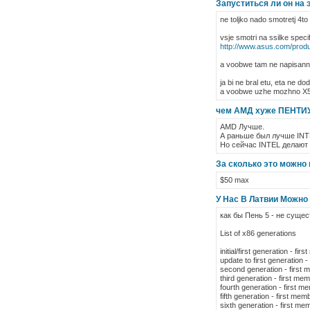
Запуститься ли он на 
ne toljko nado smotretj 4to 
vsje smotri na ssilke specif
http://www.asus.com/prod
a voobwe tam ne napisanno
ja bi ne bral etu, eta ne dod
a voobwe uzhe mozhno X5
чем АМД хуже ПЕНТИУ
AMD Лучше.
А раньше был лучше INT
Но сейчас INTEL делают ч
За сколько это можно п
$50 max
У Нас В Латвии Можно
как бы Пень 5 - не суще
List of x86 generations
initial/first generation - f
update to first generation -
second generation - first m
third generation - first me
fourth generation - first m
fifth generation - first m
sixth generation - first me