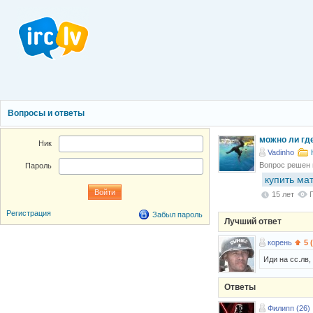
Вопросы и ответы
можно ли гд
Ник
Vadinho
Вопрос решен
Пароль
купить ма
15 лет
Регистрация
Забыл пароль
Лучший ответ
корень
5 
Иди на сс.лв,
Ответы
Филипп (26)