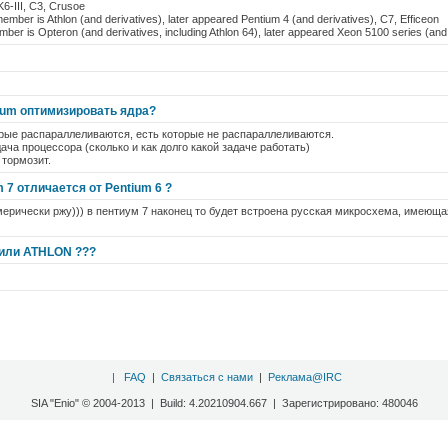
6-III, C3, Crusoe
member is Athlon (and derivatives), later appeared Pentium 4 (and derivatives), C7, Efficeon
ember is Opteron (and derivatives, including Athlon 64), later appeared Xeon 5100 series (and
tium оптимизировать ядра?
орые распараллеливаются, есть которые не распараллеливаются.
ача процессора (сколько и как долго какой задаче работать)
 тормозит.
 7 отличается от Pentium 6 ?
 гомерически ржу))) в пентиум 7 наконец то будет встроена русская микросхема, имеющая
 или ATHLON ???
|
FAQ
|
Связаться с нами
|
Реклама@IRC
SIA "Enio" © 2004-2013 | Build: 4.20210904.667 | Зарегистрировано: 480046