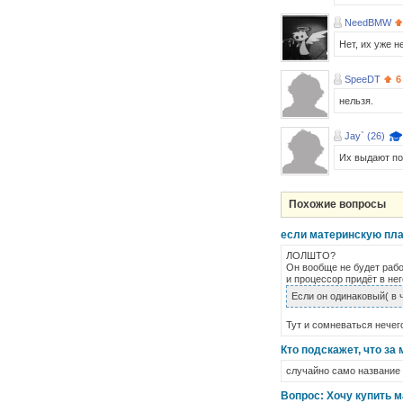
NeedBMW
Нет, их уже 
SpeeDT
6
нельзя.
Jay` (26)
Их выдают по 
Похожие вопросы
если материнскую плат
ЛОЛШТО?
Он вообще не будет работ
и процессор придёт в нег
Если он одинаковый( в 
Тут и сомневаться нечего
Кто подскажет, что за 
случайно само название
Вопрос: Хочу купить ма