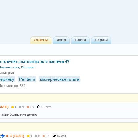
Ответы
Фото
Блоги
Перлы
е-то купить материнку для пентиум 4?
Компьютеры, Интернет
 и
закрыт
.
теринку
Pentium
материнская плата
Просмотров: 584
(4209)
1
9
18
15 лет
 такие больше не делают.
6 (16661)
4
9
37
15 лет