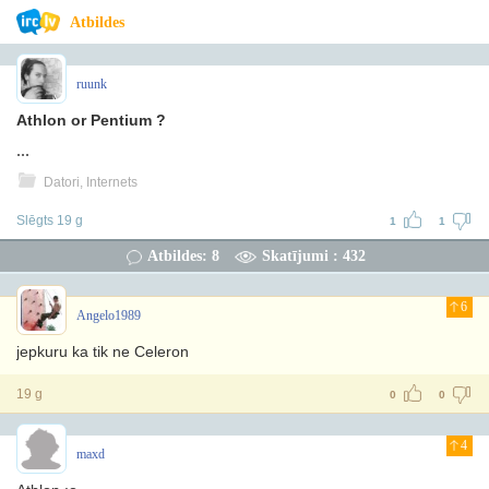
Atbildes
ruunk
Athlon or Pentium ?
...
Datori, Internets
Slēgts 19 g
1
1
Atbildes: 8
Skatījumi : 432
6
Angelo1989
jepkuru ka tik ne Celeron
19 g
0
0
4
maxd