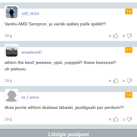
4
ART_MAN
Varētu AMD Sempron, ja vairāk spēles patīk spēlēt!!!
19 g
0
0
5
armandeens87
athlon the best! jeeeeee, yipiii, yupppiiii!! theee beeeesst!!
uh piekusu
19 g
0
0
4
mr_Cartoon
itkaa jaunie athloni skaitaas labaaki, jaudiigaaki par pentium!!!
19 g
0
1
Līdzīgie jautājumi