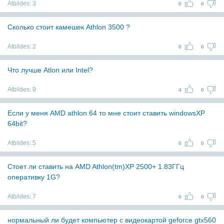
Atbildes:
3
0
0
Сколько стоит камешек Athlon 3500 ?
Atbildes:
2
0
0
Что лучше Atlon или Intel?
Atbildes:
9
4
0
Если у меня AMD athlon 64 то мне стоит ставить windowsXP
64bit?
Atbildes:
5
0
0
Стоет ли ставить на AMD Athlon(tm)XP 2500+ 1.83ГГц
оперативку 1G?
Atbildes:
7
0
0
нормальный ли будет компьютер с видеокартой geforce gtx560