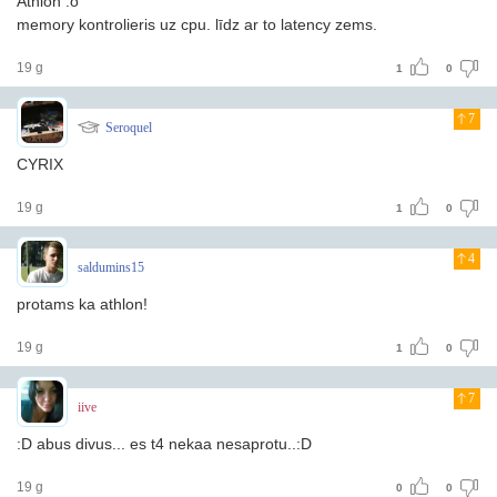
Athlon :o
memory kontrolieris uz cpu. līdz ar to latency zems.
19 g
1
0
7
Seroquel
CYRIX
19 g
1
0
4
saldumins15
protams ka athlon!
19 g
1
0
7
iive
:D abus divus... es t4 nekaa nesaprotu..:D
19 g
0
0