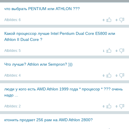
что выбрать PENTIUM или ATHLON ???
Atbildes:
6
0
0
Какой процессор лучше Intel Pentium Dual Core E5800 или
Athlon II Dual Core ?
Atbildes:
5
1
0
Что лучше? Athlon или Sempron? )))
Atbildes:
4
0
0
люди у кого есть AMD Athlon 1999 года * процесор * ??? очень
надо ...
Atbildes:
2
0
0
ктонить продает 256 рам на AMD Athlon 2800?