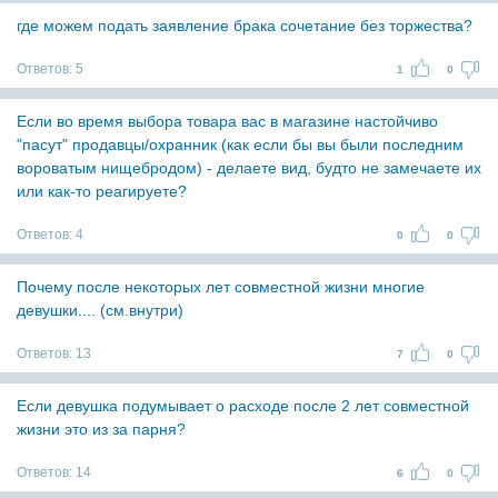
где можем подать заявление брака сочетание без торжества?
Ответов:
5
1
0
Если во время выбора товара вас в магазине настойчиво
"пасут" продавцы/охранник (как если бы вы были последним
вороватым нищебродом) - делаете вид, будто не замечаете их
или как-то реагируете?
Ответов:
4
0
0
Почему после некоторых лет совместной жизни многие
девушки.... (см.внутри)
Ответов:
13
7
0
Если девушка подумывает о расходе после 2 лет совместной
жизни это из за парня?
Ответов:
14
6
0