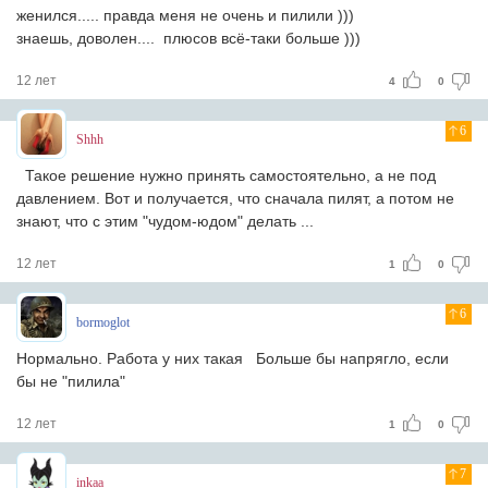
женился..... правда меня не очень и пилили )))
знаешь, доволен.... плюсов всё-таки больше )))
12 лет
4
0
6
Shhh
Такое решение нужно принять самостоятельно, а не под
давлением. Вот и получается, что сначала пилят, а потом не
знают, что с этим "чудом-юдом" делать ...
12 лет
1
0
6
bormoglot
Нормально. Работа у них такая
Больше бы напрягло, если
бы не "пилила"
12 лет
1
0
7
inkaa