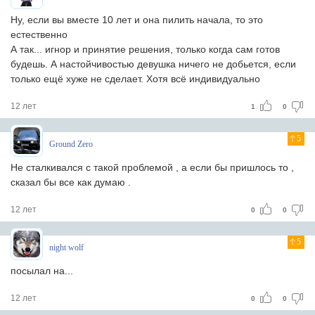
Ну, если вы вместе 10 лет и она пилить начала, то это
естественно
А так... игнор и принятие решения, только когда сам готов
будешь. А настойчивостью девушка ничего не добьется, если
только ещё хуже не сделает. Хотя всё индивидуально
12 лет
1
0
5
Ground Zero
Не сталкивался с такой проблемой , а если бы пришлось то ,
сказал бы все как думаю .
12 лет
0
0
5
night wolf
посылал на...
12 лет
0
0