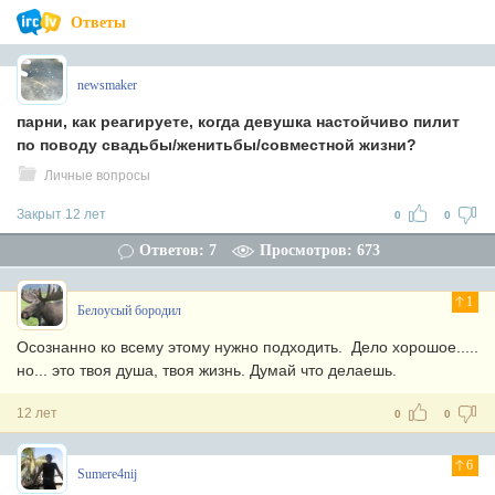
Ответы
newsmaker
парни, как реагируете, когда девушка настойчиво пилит
по поводу свадьбы/женитьбы/совместной жизни?
Личные вопросы
Закрыт 12 лет
0
0
Ответов: 7
Просмотров: 673
1
Белоусый бородил
Осознанно ко всему этому нужно подходить. Дело хорошое.....
но... это твоя душа, твоя жизнь. Думай что делаешь.
12 лет
0
0
6
Sumere4nij