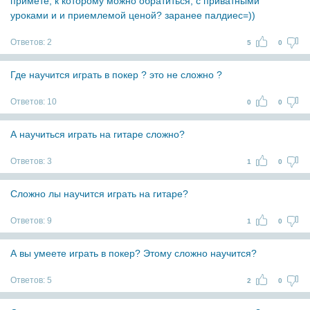
примете, к которому можно обратиться, с приватными
уроками и и приемлемой ценой? заранее палдиес=))
Ответов:
2
5
0
Где научится играть в покер ? это не сложно ?
Ответов:
10
0
0
А научиться играть на гитаре сложно?
Ответов:
3
1
0
Сложно лы научится играть на гитаре?
Ответов:
9
1
0
А вы умеете играть в покер? Этому сложно научится?
Ответов:
5
2
0