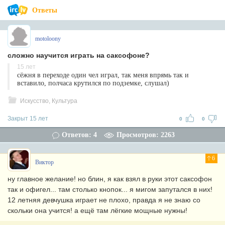
Ответы
motoloony
сложно научится играть на саксофоне?
15 лет
сёжня в переходе один чел играл, так меня впрямь так и
вставило, полчаса крутился по подземке, слушал)
Искусство, Культура
Закрыт 15 лет
0
0
Ответов: 4
Просмотров: 2263
6
Виктор
ну главное желание! но блин, я как взял в руки этот саксофон
так и офигел... там столько кнопок... я мигом запутался в них!
12 летняя девчушка играет не плохо, правда я не знаю со
скольки она учится! а ещё там лёгкие мощные нужны!