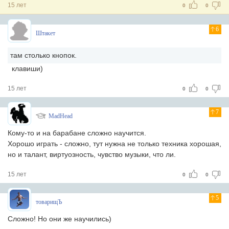
15 лет
0
0
6
Штакет
там столько кнопок.
клавиши)
15 лет
0
0
7
MadHead
Кому-то и на барабане сложно научится.
Хорошо играть - сложно, тут нужна не только техника хорошая,
но и талант, виртуозность, чувство музыки, что ли.
15 лет
0
0
5
товарищЪ
Сложно! Но они же научились)