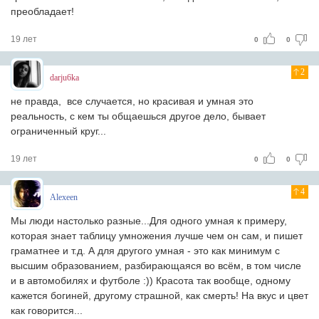
преобладает!
19 лет
0
0
2
darju6ka
не правда, все случается, но красивая и умная это
реальность, с кем ты общаешься другое дело, бывает
ограниченный круг...
19 лет
0
0
4
Alexeen
Мы люди настолько разные...Для одного умная к примеру,
которая знает таблицу умножения лучше чем он сам, и пишет
граматнее и т.д. А для другого умная - это как минимум с
высшим образованием, разбирающаяся во всём, в том числе
и в автомобилях и футболе :)) Красота так вообще, одному
кажется богиней, другому страшной, как смерть! На вкус и цвет
как говорится...