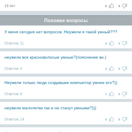
19 лет
0
0
Похожие вопросы
У меня сегодня нет вопросов..Неужели я такой умный???
Ответов:
11
4
0
неужели все красноволосые умные?(пояснение вн.)
Ответов:
4
3
0
Неужели только люди создавшие компьютор умнее его?))
Ответов:
8
1
0
неужели малолетки,так и не станут умными?)))
Ответов:
14
0
0