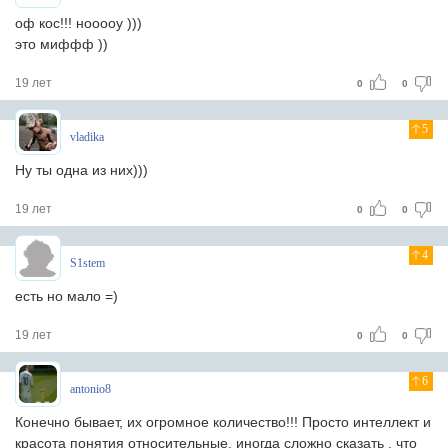
оф кос!!! нооооу )))
это миффф ))
19 лет
0
0
5
vladika
Ну ты одна из них)))
19 лет
0
0
4
S1stem
есть но мало =)
19 лет
0
0
6
antonio8
Конечно бывает, их огромное количество!!! Просто интеллект и
красота понятия относительные, иногда сложно сказать , что