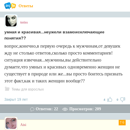
Ответы
toriss
умная и красивая...неужели взамоисключающие
понятия??
вопрос,конечно,в первую очередь к мужчинам,от девушек
жду не столько ответов,сколько просто комментариев!
ситуация извечная...мужчины,вы действительно
думаете,что умных и красивых одновременно женщин не
существует в природе или же...вы просто боитесь признать
этот факт,как и таких женщин вообще??
Темы для взрослых
Закрыт 19 лет
4
0
Ответов: 22
Просмотров: 209
6
Aisi