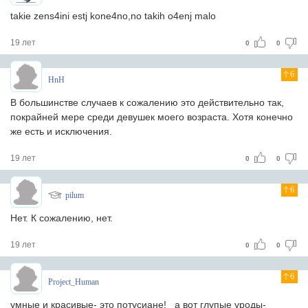
takie zens4ini estj kone4no,no takih o4enj malo
19 лет
0
0
6
HnH
В большинстве случаев к сожалению это действительно так,
покрайней мере среди девушек моего возраста. Хотя конечно
же есть и исключения.
19 лет
0
0
6
pilum
Нет. К сожалению, нет.
19 лет
0
0
6
Project_Human
умные и красивые- это потусиане! а вот глупые уроды-