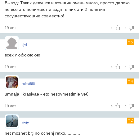
Вывод: Таких девушек и женщин очень много, просто далеко
не все это понимают и видят в них эти 2 понятия
сосуществующие совместно!
19 лет
0
0
5
ajvi
всех любююююю
19 лет
0
0
4
rolex666
umnaja i krasivae - eto nesovmestimie ve6i
19 лет
0
0
2
siviy
net mozhet bitj no ochenj retko............