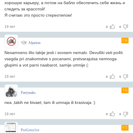
хорошую карьеру, а потом на бабло обеспечить себе жизнь и
следить за красотой!
Я считаю это просто стереотипом!
19 лет
0
0
6
Aljaziras
Nesamneno 4to takije jesti i sovsem nemalo. Devu6ki veti po4ti
vsegda pri znakomstve s pocanami, pretvarajutsa nemnoga
glupimi a vot parni naabarot, samije umnije (:
19 лет
0
0
6
Partymaks
nea ,takih ne bivaet, tam ili umnaja ili krasivaja :)
19 лет
0
0
5
ProGress1ve