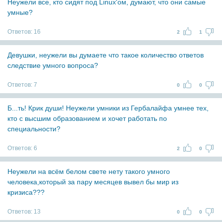
Неужели все, кто сидят под Linux'ом, думают, что они самые
умные?
Ответов:
16
2
1
Девушки, неужели вы думаете что такое количество ответов
следствие умного вопроса?
Ответов:
7
0
0
Б...ть! Крик души! Неужели умники из Гербалайфа умнее тех,
кто с высшим образованием и хочет работать по
специальности?
Ответов:
6
2
0
Неужели на всём белом свете нету такого умного
человека,который за пару месяцев вывел бы мир из
кризиса???
Ответов:
13
0
0