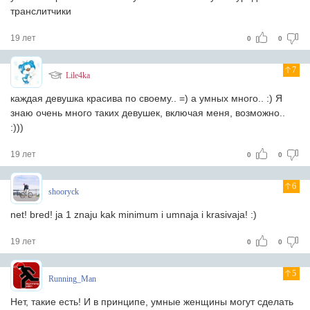
транслитчики
19 лет
0
0
7
Lile4ka
каждая девушка красива по своему.. =) а умных много.. :) Я
знаю очень много таких девушек, включая меня, возможно..
:)))
19 лет
0
0
6
shooryck
net! bred! ja 1 znaju kak minimum i umnaja i krasivaja! :)
19 лет
0
0
5
Running_Man
Нет, такие есть! И в принципе, умные женщины могут сделать