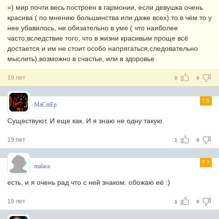
=) мир почти весь построен в гармонии, если девушка очень
красива ( по мнению большинства или даже всех) то в чём то у
нее убавилось, не обязательно в уме ( что наиболее
часто,вследствие того, что в жизни красивым проще всё
достается и им не стоит особо напрягаться,следовательно
мыслить),возможно в счастье, или в здоровье
19 лет
0
0
6
MaCmEp
Существуют. И еще как. И я знаю не одну такую.
19 лет
1
0
3
malaca
есть, и я очень рад что с ней знаком. обожаю её :)
19 лет
1
0