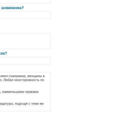
ие шовинизма?
изм?
е имел (например, женщины в
о. Любая неосторожность по
р, наименьшими правами
дидатуры, подходя с теми же