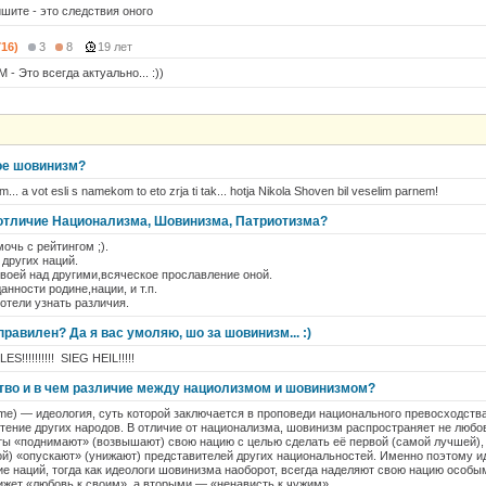
ишите - это следствия оного
716)
3
8
19 лет
M - Это всегда актуально... :))
кое шовинизм?
.. a vot esli s namekom to eto zrja ti tak... hotja Nikola Shoven bil veselim parnem!
, отличие Национализма, Шовинизма, Патриотизма?
очь с рейтингом ;).
других наций.
оей над другими,всяческое прославление оной.
нности родине,нации, и т.п.
отели узнать различия.
равилен? Да я вас умоляю, шо за шовинизм... :)
!!!!!!!! SIEG HEIL!!!!!
тво и в чем различие между нациолизмом и шовинизмом?
sme) — идеология, суть которой заключается в проповеди национального превосходств
тение других народов. В отличие от национализма, шовинизм распространяет не любов
ты «поднимают» (возвышают) свою нацию с целью сделать её первой (самой лучшей),
й) «опускают» (унижают) представителей других национальностей. Именно поэтому и
е наций, тогда как идеологи шовинизма наоборот, всегда наделяют свою нацию особы
ижет «любовь к своим», а вторыми — «ненависть к чужим».