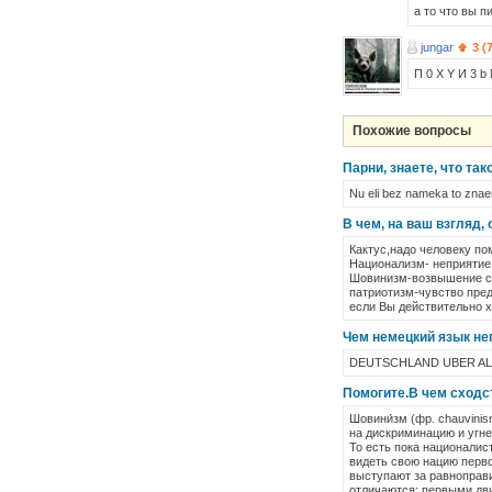
а то что вы п
jungar
3 (
П 0 Х Y И 3 b 
Похожие вопросы
Парни, знаете, что та
Nu eli bez nameka to znaem.
В чем, на ваш взгляд
Кактус,надо человеку пом
Национализм- неприятие 
Шовинизм-возвышение св
патриотизм-чувство преда
если Вы действительно х
Чем немецкий язык неп
DEUTSCHLAND UBER ALLES!!
Помогите.В чем сходс
Шовини́зм (фр. chauvini
на дискриминацию и угне
То есть пока националис
видеть свою нацию перво
выступают за равноправи
отличаются: первыми дв