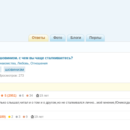
Ответы
Фото
Блоги
Перлы
шовинизм. с чем вы чаще сталкиваетесь?
накомства, Любовь, Отношения
м
шовинизм
Просмотров: 273
5 (2951)
6
34
19 лет
лько слышал,читал и о том и о другом,но не сталкивался лично...моё мнение,Юникогда
189)
2
3
9
19 лет