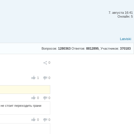
7. августа 16:41
Онлайн: 5
Latviski
Вопросов:
1280363
Ответов:
8812895
, Участников:
370183
Поделиться
0
1
0
0
0
 не стоит переходить грани
0
0