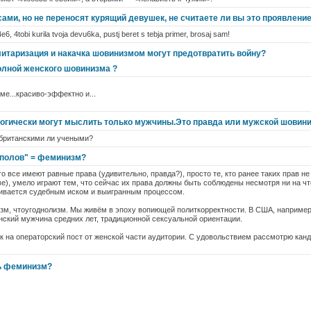
сами, но не переносят курящий девушек, не считаете ли вы это проявлен
4e6, 4tobi kurila tvoja devu6ka, pustj beret s tebja primer, brosaj sam!
итаризация и накачка шовинизмом могут предотвратить войну?
олной женского шовинизма ?
ме...красиво-эффектно и...
логически могут мыслить только мужчины.Это правда или мужской шовин
 британскими ли учеными?
 полов" = феминизм?
то все имеют равные права (удивительно, правда?), просто те, кто ранее таких прав н
), умело играют тем, что сейчас их права должны быть соблюдены несмотря ни на чт
ивается судебным иском и выигранным процессом.
зм, чтоугоднолизм. Мы живём в эпоху вопиющей политкорректности. В США, наприме
ский мужчина средних лет, традиционной сексуальной ориентации.
вок на операторский пост от женской части аудитории. С удовольствием рассмотрю кан
ь феминизм?