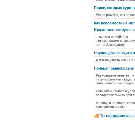
Парни, которые курят 
Eto ne praviljno, esli ne xo
Как повсеместные мил
Ирц.лв захлестнуло в
...ты тока не бойся)))
это как цунами в аквариу
почти-безвредно)))
Научно доказано,что 
А можно узнать кем? Не
Почему "равноправие
Равноправие означает, ч
патриархальном обществе
отношению к ним оборач
Феминизм, гомосексуали
обладает белый американ
К слову, я не видел зая
критериями оценки.
Ты поддерживаеш