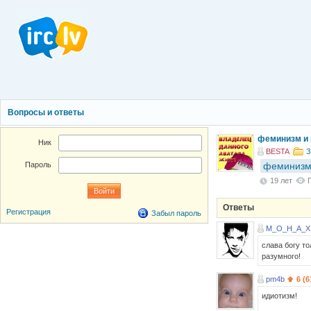
Вопросы и ответы
феминизм и 
Ник
BESTA
З
феминиз
Пароль
19 лет
Ответы
Регистрация
Забыл пароль
M_O_H_A_X
слава богу то
разумного!
pm4b
6 (6
идиотизм!