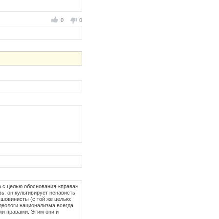
0
0
а с целью обоснования «права»
ь: он культивирует ненависть.
 шовинисты (с той же целью:
деологи национализма всегда
ми правами. Этим они и