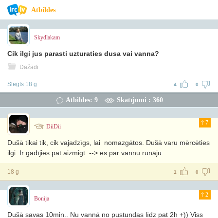
Atbildes
Skydlakam
Cik ilgi jus parasti uzturaties dusa vai vanna?
Dažādi
Slēgts 18 g
4
0
Atbildes: 9
Skatījumi : 360
7
DiiDii
Dušā tikai tik, cik vajadzīgs, lai nomazgātos. Dušā varu mērcēties
ilgi. Ir gadījies pat aizmigt. --> es par vannu runāju
18 g
1
0
2
Bonija
Dušā savas 10min.. Nu vannā no pustundas līdz pat 2h +)) Viss