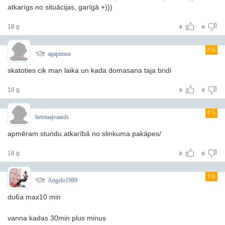
atkarīgs no situācijas, garīgā +)))
18 g
0
0
6
agapimuu
skatoties cik man laika un kada domasana taja bridi
18 g
0
0
5
lietotaajvaards
apmēram stundu.atkarībā no slinkuma pakāpes/
18 g
0
0
6
Angelo1989
du6a max10 min
vanna kadas 30min plus minus