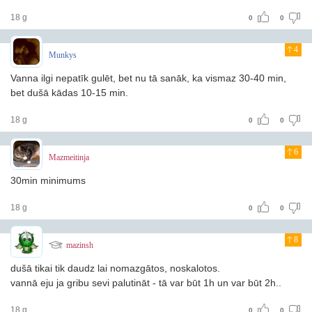
18 g
0
0
4
Munkys
Vanna ilgi nepatīk gulēt, bet nu tā sanāk, ka vismaz 30-40 min,
bet dušā kādas 10-15 min.
18 g
0
0
6
Mazmeitinja
30min minimums
18 g
0
0
8
mazinsh
dušā tikai tik daudz lai nomazgātos, noskalotos.
vannā eju ja gribu sevi palutināt - tā var būt 1h un var būt 2h..
18 g
0
0