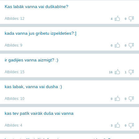
Kas labāk vanna vai duškabīne?
Atbildes:
12
4
0
kada vanna jus gribetu izpeldeties?:]
Atbildes:
9
0
0
ir gadijies vanna aizmigt? :)
Atbildes:
15
16
1
kas labak, vanna vai dusha :)
Atbildes:
10
0
0
kas tev patīk vairāk duša vai vanna
Atbildes:
4
3
0