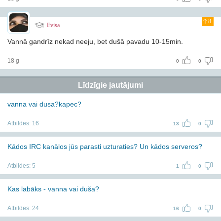
8
Evisa
Vannā gandrīz nekad neeju, bet dušā pavadu 10-15min.
18 g
0
0
Līdzīgie jautājumi
vanna vai dusa?kapec?
Atbildes:
16
13
0
Kādos IRC kanālos jūs parasti uzturaties? Un kādos serveros?
Atbildes:
5
1
0
Kas labāks - vanna vai duša?
Atbildes:
24
16
0