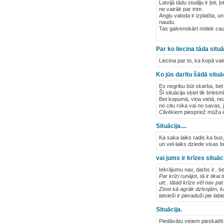
Latvijā tādu studiju ir ļoti,
ne vairāk par trim.
Angļu valoda ir izplatīta, u
naudu.
Tas galvenokārt notiek caur
Par ko liecina tāda situā
Liecina par to, ka kopā vai
Ko jūs darītu šādā situā
Es negribu būt skarba, bet 
Šī situācija sķiet tik briesm
Bet kopumā, viņa vietā, nez
no citu roka vai no savas, j
Cilvēkiem piespriež mūža ie
Situācija....
Ka saka laiks radis ka bus,
un vel-laiks dziede visas 
vai jums ir krīzes situāc
Iekrājumu nav, darbs ir.. be
Par krīzi runājot, tā ir tik
utt.. tātad krīze vēl nav pa
Zinot kā agrāk dzīvojām, kad
latvieši ir pieraduši pie la
Situācija.
Piedāvātu viņiem pieskatīti