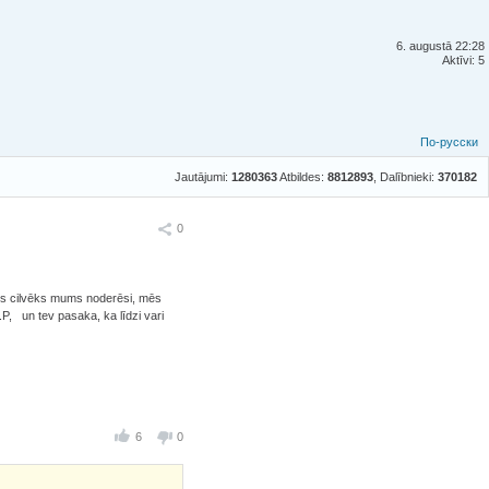
6. augustā 22:28
Aktīvi: 5
По-русски
Jautājumi:
1280363
Atbildes:
8812893
, Dalībnieki:
370182
Ieteikt
0
drs cilvēks mums noderēsi, mēs
.P, un tev pasaka, ka līdzi vari
6
0