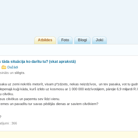
Atbildes
Foto
Blogi
Joki
 tāda situācija ko darītu tu? (skat aprakstā)
Dažādi
isināts un
slēgts
.
asaka uz zemi nokritīs metorīt, visam p*zdzets, nekas neizdzīvos, un tev pasaka, vot tu gu
lepenajā kuģi kāda, kurš izlido uz kosmosu ar 1 000 000 iedzīvotājiem, pārejie 6,9 miljardi R.I
u cilvēku.
us cilvēkus un paņemtu sev līdzi vienu.
 zemes un pavadītu tur savas pēdējās dienas ar saviem cilvēkiem?
?
tījumi : 366