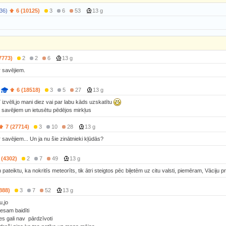
36)
6 (10125)
3
6
53
13 g
7773)
2
2
6
13 g
r savējiem.
6 (18518)
3
5
27
13 g
 izvēli,jo mani diez vai par labu kāds uzskatītu
r savējiem un ietusētu pēdējos mirkļus
7 (27714)
3
10
28
13 g
 savējiem... Un ja nu šie zinātnieki kļūdās?
 (4302)
2
7
49
13 g
 pateiktu, ka nokritīs meteorīts, tik ātri steigtos pēc biļetēm uz citu valsti, piemēram, Vāciju p
888)
3
7
52
13 g
u,jo
eesam baidīti
es gali nav pārdzīvoti