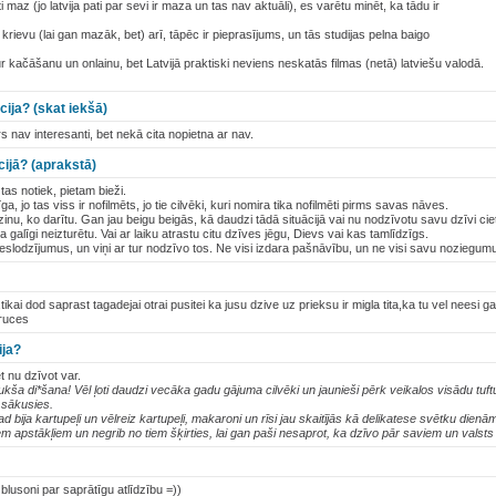
 ļoti maz (jo latvija pati par sevi ir maza un tas nav aktuāli), es varētu minēt, ka tādu ir
n krievu (lai gan mazāk, bet) arī, tāpēc ir pieprasījums, un tās studijas pelna baigo
 kačāšanu un onlainu, bet Latvijā praktiski neviens neskatās filmas (netā) latviešu valodā.
cija? (skat iekšā)
rs nav interesanti, bet nekā cita nopietna ar nav.
cijā? (aprakstā)
tas notiek, pietam bieži.
īga, jo tas viss ir nofilmēts, jo tie cilvēki, kuri nomira tika nofilmēti pirms savas nāves.
inu, ko darītu. Gan jau beigu beigās, kā daudzi tādā situācijā vai nu nodzīvotu savu dzīvi ci
a galīgi neizturētu. Vai ar laiku atrastu citu dzīves jēgu, Dievs vai kas tamlīdzīgs.
slodzījumus, un viņi ar tur nodzīvo tos. Ne visi izdara pašnāvību, un ne visi savu noziegumus
tikai dod saprast tagadejai otrai pusitei ka jusu dzive uz prieksu ir migla tita,ka tu vel neesi
bruces
ija?
t nu dzīvot var.
ai tukša di*šana! Vēl ļoti daudzi vecāka gadu gājuma cilvēki un jaunieši pērk veikalos visādu tuf
t sākusies.
 bija kartupeļi un vēlreiz kartupeļi, makaroni un rīsi jau skaitījās kā delikatese svētku dienām
biem apstākļiem un negrib no tiem šķirties, lai gan paši nesaprot, ka dzīvo pār saviem un valsts
 blusoni par saprātīgu atlīdzību =))