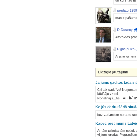
un kurš tad tā
predator1989
man ir pašam s
DrDestroy
Aizvāktos prom
Rigas puika (
Aj ja ar ģimeni
Līdzīgie jautājumi
Ja jums gadītos tāda sit
Citi tak sadzīvo! Noņemtu n
kūdītāju vktml..
Nogalinājis...he... ATTĪRĪ
Ko jūs darītu šādā situā
bez variantiem norautu s
Kāpēc pret mums Latvieš
Ar tām tulkošanām notiek tā:
viņiem ierodas Pieprasījums