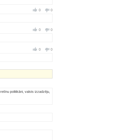
0
0
0
0
0
0
tīnu politikāni, valsts izzadzēju,