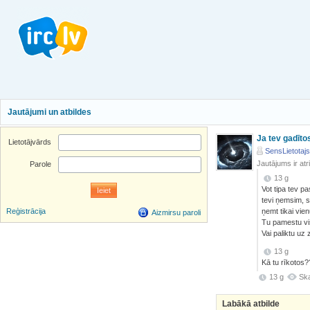
Jautājumi un atbildes
Ja tev gadītos
Lietotājvārds
SensLietotajs
Jautājums ir atr
Parole
13 g
Vot tipa tev p
tevi ņemsim, s
ņemt tikai vien
Reģistrācija
Aizmirsu paroli
Tu pamestu vis
Vai paliktu uz
13 g
Kā tu rīkotos?
13 g
Ska
Labākā atbilde