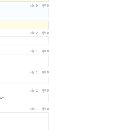
0
0
2
0
1
0
1
0
1
0
rom.
1
0