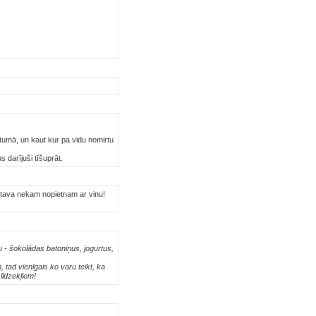
etumā, un kaut kur pa vidu nomirtu
 darījuši tīšuprāt.
 gatava nekam nopietnam ar vinu!
tu - šokolādas batoniņus, jogurtus,
, tad vienīgais ko varu teikt, ka
 līdzekļiem!