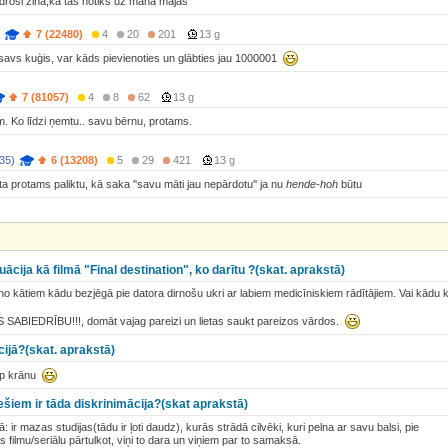
 droši zina,ka tas notiks uz mana mājas
7 (22480)
4
20
201
13 g
avs kuģis, var kāds pievienoties un glābties jau 1000001
7 (81057)
4
8
62
13 g
. Ko līdzi ņemtu.. savu bērnu, protams.
35)
6 (13208)
5
29
421
13 g
 ta protams paliktu, kā saka ''savu māti jau nepārdotu'' ja nu
hende-hoh
būtu
uācija kā filmā "Final destination", ko darītu ?(skat. aprakstā)
o kātiem kādu bezjēgā pie datora dirnošu ukri ar labiem medicīniskiem rādītājiem. Vai kādu kre
JIS SABIEDRĪBU!!!, domāt vajag pareizi un lietas saukt pareizos vārdos.
cijā?(skat. aprakstā)
top krānu
iem ir tāda diskrinimācija?(skat aprakstā)
 ir mazas studijas(tādu ir ļoti daudz), kurās strādā cilvēki, kuri pelna ar savu balsi, pie
 filmu/seriālu pārtulkot, viņi to dara un viņiem par to samaksā.