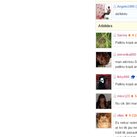
Angelo1989 (
aizlidotu
Atbildes
Sarma
6 (
Paliktu kopā a
weronika800
man atkristu šī
paliktu kopā a
likky666
Paliktu kopā ar
miss123
5
Nu cik ātri man
ullas
6 (11
Es nekur neiet
ar ko tik jau n
kādi tik pasaul