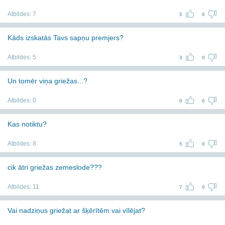
Atbildes:
7
5
0
Kāds izskatās Tavs sapņu premjers?
Atbildes:
5
3
0
Un tomēr viņa griežas...?
Atbildes:
0
0
0
Kas notiktu?
Atbildes:
8
5
0
cik ātri griežas zemeslode???
Atbildes:
11
7
0
Vai nadziņus griežat ar šķērītēm vai vīlējat?