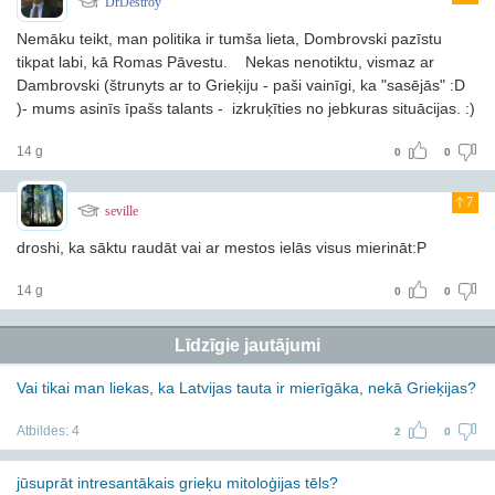
DrDestroy
Nemāku teikt, man politika ir tumša lieta, Dombrovski pazīstu
tikpat labi, kā Romas Pāvestu.
Nekas nenotiktu, vismaz ar
Dambrovski (štrunyts ar to Grieķiju - paši vainīgi, ka "sasējās" :D
)- mums asinīs īpašs talants - izkruķīties no jebkuras situācijas. :)
14 g
0
0
7
seville
droshi, ka sāktu raudāt vai ar mestos ielās visus mierināt:P
14 g
0
0
Līdzīgie jautājumi
Vai tikai man liekas, ka Latvijas tauta ir mierīgāka, nekā Grieķijas?
Atbildes:
4
2
0
jūsuprāt intresantākais grieķu mitoloģijas tēls?