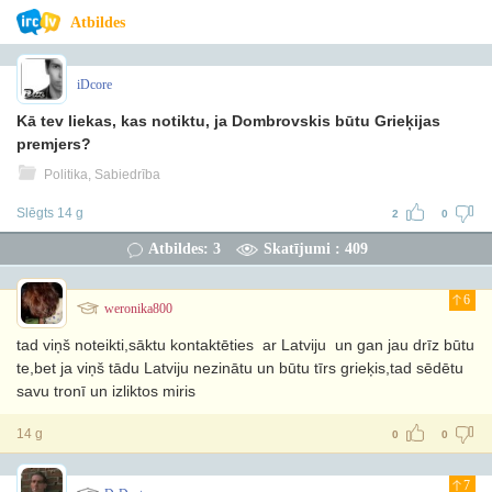
Atbildes
iDcore
Kā tev liekas, kas notiktu, ja Dombrovskis būtu Grieķijas
premjers?
Politika, Sabiedrība
Slēgts 14 g
2
0
Atbildes: 3
Skatījumi : 409
6
weronika800
tad viņš noteikti,sāktu kontaktēties ar Latviju un gan jau drīz būtu
te,bet ja viņš tādu Latviju nezinātu un būtu tīrs grieķis,tad sēdētu
savu tronī un izliktos miris
14 g
0
0
7