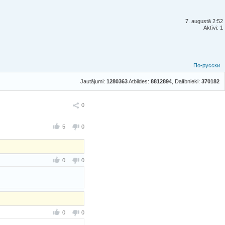
7. augustā 2:52
Aktīvi: 1
По-русски
Jautājumi:
1280363
Atbildes:
8812894
, Dalībnieki:
370182
Ieteikt
0
5
0
0
0
0
0