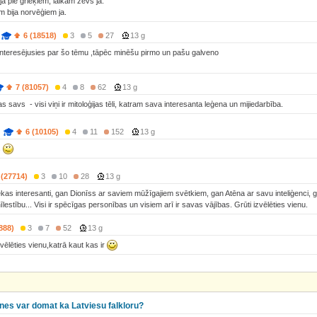
ja pie grieķiem, laikam zevs ja.
m bija norvēģiem ja.
6 (18518)
3
5
27
13 g
nteresējusies par šo tēmu ,tāpēc minēšu pirmo un pašu galveno
7 (81057)
4
8
62
13 g
 savs - visi viņi ir mitoloģijas tēli, katram sava interesanta leģena un mijiedarbība.
6 (10105)
4
11
152
13 g
s
 (27714)
3
10
28
13 g
liekas interesanti, gan Dionīss ar saviem mūžīgajiem svētkiem, gan Atēna ar savu inteliģenci, 
lestību... Visi ir spēcīgas personības un visiem arī ir savas vājības. Grūti izvēlēties vienu.
888)
3
7
52
13 g
vēlēties vienu,katrā kaut kas ir
tnes var domat ka Latviesu falkloru?