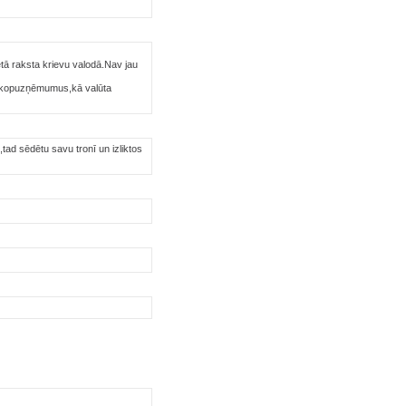
ā raksta krievu valodā.Nav jau
r kopuzņēmumus,kā valūta
s,tad sēdētu savu tronī un izliktos