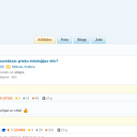
Atbildes
Foto
Blogi
Joki
esantākais grieķu mitoloģijas tēls?
36)
Māksla, Kultūra
isināts un
slēgts
.
tījumi : 451
5 (3732)
1
11
65
13 g
onīgai un cēlai!
7 (22480)
4
20
201
13 g