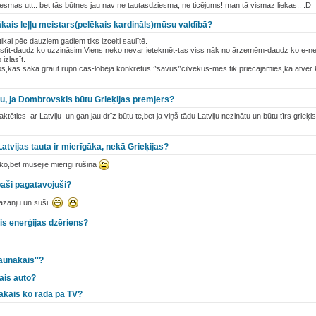
iesmas utt.. bet tās būtnes jau nav ne tautasdziesma, ne ticējums! man tā vismaz liekas.. :D
lākais leļļu meistars(pelēkais kardināls)mūsu valdībā?
tikai pēc dauziem gadiem tiks izcelti saulītē.
kstīt-daudz ko uzzināsim.Viens neko nevar ietekmēt-tas viss nāk no ārzemēm-daudz ko e-net
 izlasīt.
s,kas sāka graut rūpnīcas-lobēja konkrētus ^savus^cilvēkus-mēs tik priecājāmies,kā atve
ktu, ja Dombrovskis būtu Grieķijas premjers?
aktēties ar Latviju un gan jau drīz būtu te,bet ja viņš tādu Latviju nezinātu un būtu tīrs grieķi
Latvijas tauta ir mierīgāka, nekā Grieķijas?
ako,bet mūsējie mierīgi rušina
paši pagatavojuši?
Lazanju un suši
ais enerģijas dzēriens?
ļaunākais''?
ais auto?
ākais ko rāda pa TV?