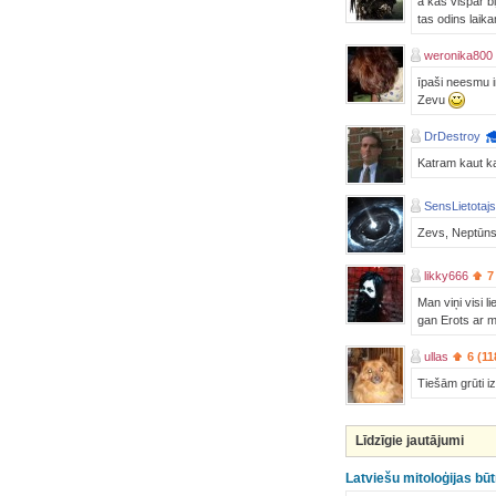
a kas vispār bi
tas odins laika
weronika800
īpaši neesmu i
Zevu
DrDestroy
Katram kaut kas
SensLietotajs
Zevs, Neptūn
likky666
7
Man viņi visi 
gan Erots ar mī
ullas
6 (11
Tiešām grūti iz
Līdzīgie jautājumi
Latviešu mitoloģijas bū