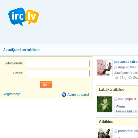
Jautājumi un atbildes
jūsuprāt intr
Lietotājvārds
Angelo1989 (
Jautājums ir atr
Parole
13 g
Ska
Labākā atbilde
Reģistrācija
Aizmirsu paroli
cukupupa
Atēna.
Gribas būt var
Atbildes
predator1989