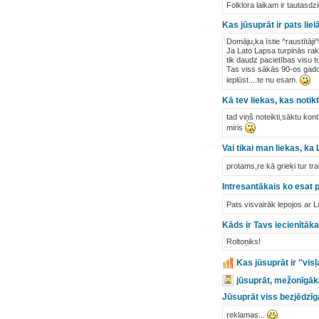
Folklora laikam ir tautasdz
Kas jūsuprāt ir pats lie
Domāju,ka īstie ^raustītāji^
Ja Lato Lapsa turpinās ra
tik daudz pacietības visu to
Tas viss sākās 90-os gado
ieplūst....te nu esam.
Kā tev liekas, kas noti
tad viņš noteikti,sāktu kont
miris
Vai tikai man liekas, ka 
protams,re kā grieķi tur tr
Intresantākais ko esat 
Pats visvairāk lepojos ar 
Kāds ir Tavs iecienītāk
Roltoņiks!
Kas jūsuprāt ir ''vis
jūsuprāt, mežonīgāk
Jūsuprāt viss bezjēdzīg
reklamas...