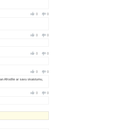
0
0
0
0
0
0
0
0
gan Afrodīte ar savu skaistumu,
0
0