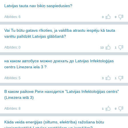
Latvijas tauta nav bikiņ saspiedusies?
Atbildes:
6
3
0
Vai Tu būtu gatavs rīkoties, ja valdība atrastu iespēju kā tauta
varētu palīdzēt Latvijas glābšanā?
Atbildes:
0
13
1
на каком автобусе можно доехать до Latvijas Infektoloģijas
centrs Linezera iela 3 ?
Atbildes:
5
3
1
В каком районе Риги находится "Latvijas Infektoloģijas centrs"
(Linezera ielā 3)
Atbildes:
8
1
0
Kāda veida enerģijas (siltums, elektrība) ražošana būtu