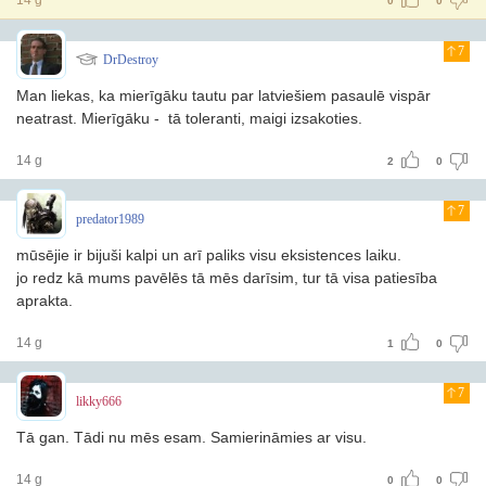
14 g
0
0
7
DrDestroy
Man liekas, ka mierīgāku tautu par latviešiem pasaulē vispār
neatrast. Mierīgāku - tā toleranti, maigi izsakoties.
14 g
2
0
7
predator1989
mūsējie ir bijuši kalpi un arī paliks visu eksistences laiku.
jo redz kā mums pavēlēs tā mēs darīsim, tur tā visa patiesība
aprakta.
14 g
1
0
7
likky666
Tā gan. Tādi nu mēs esam. Samierināmies ar visu.
14 g
0
0