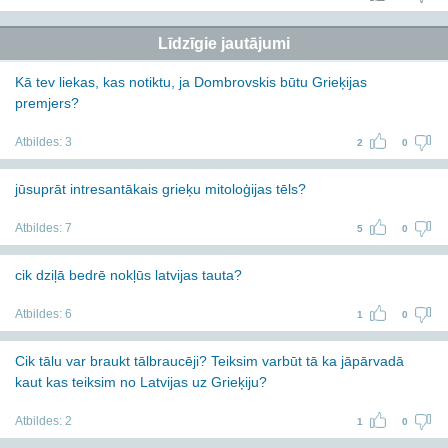
Līdzīgie jautājumi
Kā tev liekas, kas notiktu, ja Dombrovskis būtu Grieķijas
premjers?
Atbildes:
3
2
0
jūsuprāt intresantākais grieķu mitoloģijas tēls?
Atbildes:
7
5
0
cik dziļā bedrē nokļūs latvijas tauta?
Atbildes:
6
1
0
Cik tālu var braukt tālbraucēji? Teiksim varbūt tā ka jāpārvadā
kaut kas teiksim no Latvijas uz Grieķiju?
Atbildes:
2
1
0