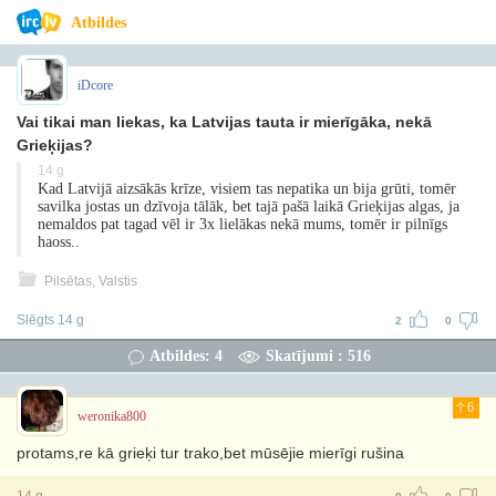
Atbildes
iDcore
Vai tikai man liekas, ka Latvijas tauta ir mierīgāka, nekā
Grieķijas?
14 g
Kad Latvijā aizsākās krīze, visiem tas nepatika un bija grūti, tomēr
savilka jostas un dzīvoja tālāk, bet tajā pašā laikā Grieķijas algas, ja
nemaldos pat tagad vēl ir 3x lielākas nekā mums, tomēr ir pilnīgs
haoss..
Pilsētas, Valstis
Slēgts 14 g
2
0
Atbildes: 4
Skatījumi : 516
6
weronika800
protams,re kā grieķi tur trako,bet mūsējie mierīgi rušina